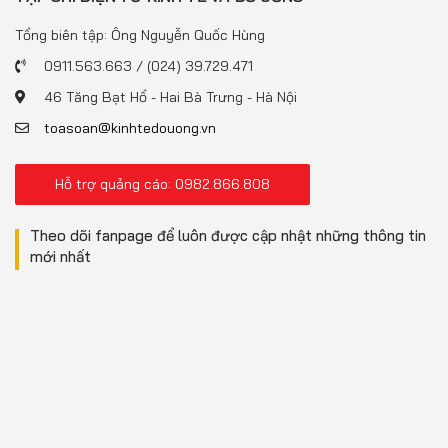
Tổng biên tập: Ông Nguyễn Quốc Hùng
0911.563.663 / (024) 39.729.471
46 Tăng Bạt Hổ - Hai Bà Trưng - Hà Nội
toasoan@kinhtedouong.vn
Hỗ trợ quảng cáo: 0982.866.808
Theo dõi fanpage để luôn được cập nhật những thông tin
mới nhất