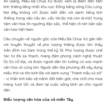
An Giang, Miếu Bà Chúa Xứ được xem là điểm đến tâm
linh thiêng liêng nhất khu vực Đồng bằng sông Cửu Long.
Nơi đây không chỉ được biết đến với danh tiếng linh
thiêng trong việc cầu an, cầu tài lộc mà còn là một trung
tâm văn hóa tín ngưỡng đặc sắc, thể hiện rõ nét bản sắc
văn hóa Việt Nam.
Câu chuyện về nguồn gốc của Miếu Bà Chúa Xứ gắn liền
với truyền thuyết về pho tượng thiêng được tìm thấy
trên đỉnh núi Sam trong thế kỷ 19. Pho tượng được chế
tác từ đá sa thạch, mang đậm phong cách nghệ thuật
Óc Eo cổ đại, và được người dân tin tưởng có sức mạnh
văn hóa vô cùng lớn. Người dân địa phương đã xây dựng
miếu thờ và tôn kính Bà với danh xưng "Thánh mẫu xứ sở"
- vị thần linh bảo vệ mảnh đất biên giới, che chở cho mùa
màng tươi tốt và đem lại cuộc sống bình an cho người
dân.
Biểu tượng văn hóa của cả miền Tây