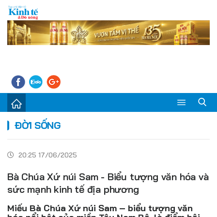
Sự kiện
ĐỜI SỐNG
Kinh tế - Tiêu dùng
20:25 17/06/2025
Đời sống
Bà Chúa Xứ núi Sam - Biểu tượng văn hóa và
Thị trường
sức mạnh kinh tế địa phương
Doanh nghiệp – Doanh nhân
Miếu Bà Chúa Xứ núi Sam – biểu tượng văn