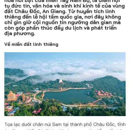
hóa nổi bật của miền Tây Nam Bộ, là điểm hội
Đồ uống
tụ đức tin, văn hóa và sinh khí kinh tế của vùng
đất Châu Đốc, An Giang. Từ huyền tích linh
Pháp luật
thiêng đến lễ hội tầm quốc gia, nơi đây không
chỉ gìn giữ cội nguồn tín ngưỡng dân gian mà
còn góp phần thúc đẩy du lịch và phát triển
Khoa giáo
địa phương.
Multimedia
Về miền đất linh thiêng
Tọa lạc dưới chân núi Sam tại thành phố Châu Đốc, tỉnh