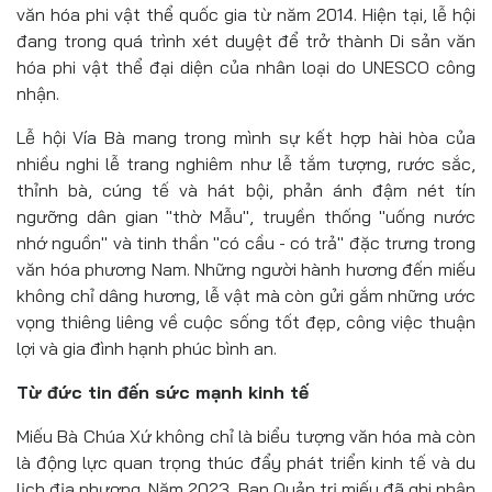
văn hóa phi vật thể quốc gia từ năm 2014. Hiện tại, lễ hội
đang trong quá trình xét duyệt để trở thành Di sản văn
hóa phi vật thể đại diện của nhân loại do UNESCO công
nhận.
Lễ hội Vía Bà mang trong mình sự kết hợp hài hòa của
nhiều nghi lễ trang nghiêm như lễ tắm tượng, rước sắc,
thỉnh bà, cúng tế và hát bội, phản ánh đậm nét tín
ngưỡng dân gian "thờ Mẫu", truyền thống "uống nước
nhớ nguồn" và tinh thần "có cầu - có trả" đặc trưng trong
văn hóa phương Nam. Những người hành hương đến miếu
không chỉ dâng hương, lễ vật mà còn gửi gắm những ước
vọng thiêng liêng về cuộc sống tốt đẹp, công việc thuận
lợi và gia đình hạnh phúc bình an.
Từ đức tin đến sức mạnh kinh tế
Miếu Bà Chúa Xứ không chỉ là biểu tượng văn hóa mà còn
là động lực quan trọng thúc đẩy phát triển kinh tế và du
lịch địa phương. Năm 2023, Ban Quản trị miếu đã ghi nhận