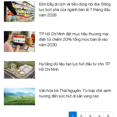
Đòn bẩy du lịch và tiêu dùng nội địa: Động
lực bứt phá của ngành bán lẻ 7 tháng đầu
năm 2026
TP. Hồ Chí Minh đặt mục tiêu thương mại
điện tử chiếm 20% tổng mức bán lẻ vào
năm 2030
Hạ tầng dữ liệu tạo lực hút đầu tư cho TP.
Hồ Chí Minh
Văn hóa trà Thái Nguyên: Từ búp chè xanh
nương đến sức hút di sản vùng cao
1
2
3
4
5