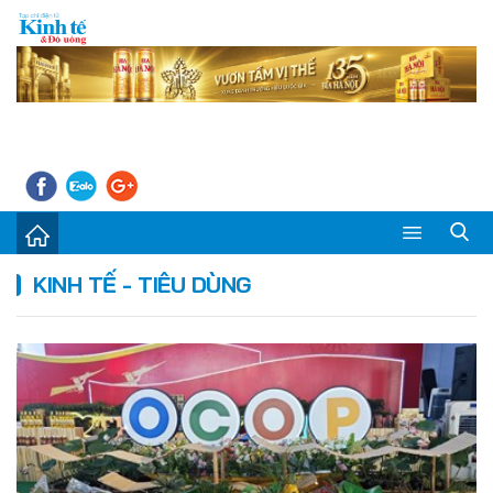
Sự kiện
KINH TẾ - TIÊU DÙNG
Kinh tế - Tiêu dùng
Đời sống
Thị trường
Doanh nghiệp – Doanh nhân