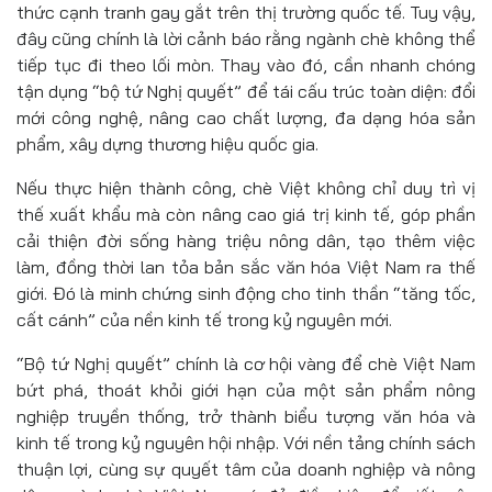
thức cạnh tranh gay gắt trên thị trường quốc tế. Tuy vậy,
đây cũng chính là lời cảnh báo rằng ngành chè không thể
tiếp tục đi theo lối mòn. Thay vào đó, cần nhanh chóng
tận dụng “bộ tứ Nghị quyết” để tái cấu trúc toàn diện: đổi
mới công nghệ, nâng cao chất lượng, đa dạng hóa sản
phẩm, xây dựng thương hiệu quốc gia.
Nếu thực hiện thành công, chè Việt không chỉ duy trì vị
thế xuất khẩu mà còn nâng cao giá trị kinh tế, góp phần
cải thiện đời sống hàng triệu nông dân, tạo thêm việc
làm, đồng thời lan tỏa bản sắc văn hóa Việt Nam ra thế
giới. Đó là minh chứng sinh động cho tinh thần “tăng tốc,
cất cánh” của nền kinh tế trong kỷ nguyên mới.
“Bộ tứ Nghị quyết” chính là cơ hội vàng để chè Việt Nam
bứt phá, thoát khỏi giới hạn của một sản phẩm nông
nghiệp truyền thống, trở thành biểu tượng văn hóa và
kinh tế trong kỷ nguyên hội nhập. Với nền tảng chính sách
thuận lợi, cùng sự quyết tâm của doanh nghiệp và nông