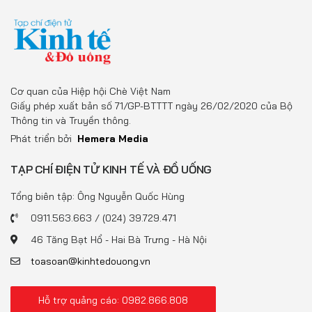
Cơ quan của Hiệp hội Chè Việt Nam
Giấy phép xuất bản số 71/GP-BTTTT ngày 26/02/2020 của Bộ
Thông tin và Truyền thông.
Phát triển bởi
Hemera Media
TẠP CHÍ ĐIỆN TỬ KINH TẾ VÀ ĐỒ UỐNG
Tổng biên tập: Ông Nguyễn Quốc Hùng
0911.563.663 / (024) 39.729.471
46 Tăng Bạt Hổ - Hai Bà Trưng - Hà Nội
toasoan@kinhtedouong.vn
Hỗ trợ quảng cáo: 0982.866.808