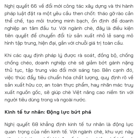
Nghị quyết 66 về đổi mới công tác xây dựng và thi hành
pháp luật đặt ra một yêu cầu then chốt: tháo gỡ rào cản
thể chế, tạo môi trường minh bạch, ổn định để doanh
nghiệp an tâm đầu tư. Với ngành chè, đây là điều kiện
tiên quyết để chuyển đổi từ sản xuất nhỏ lẻ sang mô
hình tập trung, hiện đại, gắn với chuỗi giá trị toàn cầu.
Khi các quy định pháp lý được rà soát, đồng bộ, chống
chồng chéo, doanh nghiệp chè sẽ giảm bớt gánh nặng
thủ tục, tập trung vào đổi mới sáng tạo. Bên cạnh đó,
việc thúc đẩy tiêu chuẩn hóa chất lượng, quy định rõ về
sản xuất hữu cơ, an toàn thực phẩm, hay nhãn mác truy
xuất nguồn gốc, sẽ giúp chè Việt nâng cao niềm tin với
người tiêu dùng trong và ngoài nước.
Kinh tế tư nhân: Động lực bứt phá
Nghị quyết 68 khẳng định kinh tế tư nhân là động lực
quan trọng của nền kinh tế. Với ngành chè, khu vực này