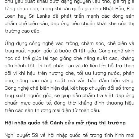
chủ yếu xuất khẩu dưới dạng nguyên liệu thô, giá trị gia
tăng chưa cao, trong khi các quốc gia như Nhật Bản, Đài
Loan hay Sri Lanka đã phát triển mạnh các dòng sản
phẩm chế biến sâu, đáp ứng tiêu chuẩn khắt khe của thị
trường cao cấp.
Ứng dụng công nghệ vào trồng, chăm sóc, chế biến và
truy xuất nguồn gốc là bước đi tất yếu. Công nghệ sinh
học có thể giúp lai tạo giống chè năng suất cao, kháng
sâu bệnh tốt. Trí tuệ nhân tạo và dữ liệu lớn hỗ trợ theo
dõi vi khí hậu trên nương chè, tối ưu lượng nước, phân
bón, nâng cao năng suất mà vẫn bảo đảm bền vững.
Công nghệ chế biến hiện đại, kết hợp chuyển đổi số trong
truy xuất nguồn gốc, sẽ giúp sản phẩm trà Việt đáp ứng
chuẩn mực quốc tế, đồng thời khẳng định thương hiệu
trên các sàn thương mại điện tử toàn cầu.
Hội nhập quốc tế: Cánh cửa mở rộng thị trường
Nghị quyết 59 về hội nhập quốc tế trong tình hình mới