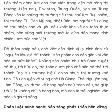
tiếp thêm động lực cho chè Việt trong việc mở rộng thị
trường. Hiện nay, Pakistan, Trung Quốc, Nga và Trung
Đông vẫn là những thị trường tiêu thụ chủ lực. Tuy nhiên,
thị trường EU, Bắc Mỹ hay Nhật Bản, nơi người tiêu dùng
có thu nhập cao và yêu cầu khắt khe về an toàn thực
phẩm, bền vững môi trường mới là đích đến mang tính
chiến lược của chè Việt.
Để thâm nhập sâu, chè Việt cần định vị lại hình ảnh: từ
“nguyên liệu giá rẻ” thành “sản phẩm cao cấp gắn với văn
hóa và sức khỏe”. Những sản phẩm như trà Shan tuyết
cổ thụ, trà hữu cơ, trà thảo dược pha chế sẵn có thể trở
thành “đại sứ thương hiệu” chinh phục thị trường khó
tính. Câu chuyện về vùng chè Hà Giang, Thái Nguyên hay
Lâm Đồng, khi được kể bằng ngôn ngữ toàn cầu, sẽ giúp
trà Việt không chỉ là hàng hóa, mà còn là trải nghiệm văn
hóa và giá trị sống.
Pháp luật minh bạch: Nền tảng phát triển bền vững