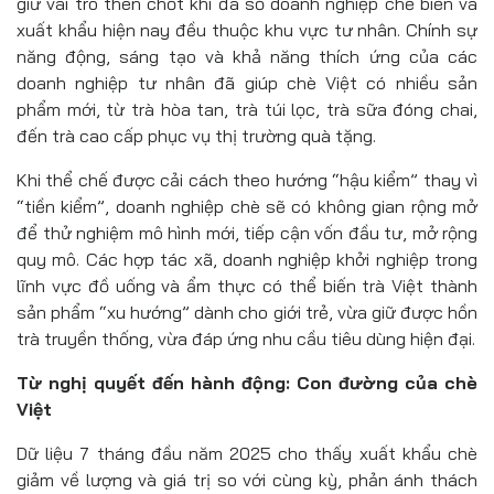
giữ vai trò then chốt khi đa số doanh nghiệp chế biến và
xuất khẩu hiện nay đều thuộc khu vực tư nhân. Chính sự
năng động, sáng tạo và khả năng thích ứng của các
doanh nghiệp tư nhân đã giúp chè Việt có nhiều sản
phẩm mới, từ trà hòa tan, trà túi lọc, trà sữa đóng chai,
đến trà cao cấp phục vụ thị trường quà tặng.
Khi thể chế được cải cách theo hướng “hậu kiểm” thay vì
“tiền kiểm”, doanh nghiệp chè sẽ có không gian rộng mở
để thử nghiệm mô hình mới, tiếp cận vốn đầu tư, mở rộng
quy mô. Các hợp tác xã, doanh nghiệp khởi nghiệp trong
lĩnh vực đồ uống và ẩm thực có thể biến trà Việt thành
sản phẩm “xu hướng” dành cho giới trẻ, vừa giữ được hồn
trà truyền thống, vừa đáp ứng nhu cầu tiêu dùng hiện đại.
Từ nghị quyết đến hành động: Con đường của chè
Việt
Dữ liệu 7 tháng đầu năm 2025 cho thấy xuất khẩu chè
giảm về lượng và giá trị so với cùng kỳ, phản ánh thách