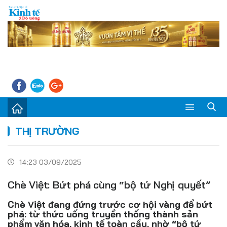
Sự kiện
THỊ TRƯỜNG
Kinh tế - Tiêu dùng
14:23 03/09/2025
Đời sống
Chè Việt: Bứt phá cùng “bộ tứ Nghị quyết”
Thị trường
Chè Việt đang đứng trước cơ hội vàng để bứt
Doanh nghiệp – Doanh nhân
phá: từ thức uống truyền thống thành sản
phẩm văn hóa, kinh tế toàn cầu, nhờ “bộ tứ