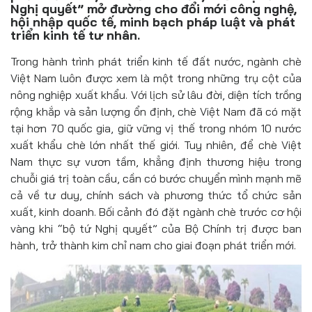
Đồ uống
Nghị quyết” mở đường cho đổi mới công nghệ,
hội nhập quốc tế, minh bạch pháp luật và phát
triển kinh tế tư nhân.
Pháp luật
Trong hành trình phát triển kinh tế đất nước, ngành chè
Khoa giáo
Việt Nam luôn được xem là một trong những trụ cột của
nông nghiệp xuất khẩu. Với lịch sử lâu đời, diện tích trồng
Multimedia
rộng khắp và sản lượng ổn định, chè Việt Nam đã có mặt
tại hơn 70 quốc gia, giữ vững vị thế trong nhóm 10 nước
xuất khẩu chè lớn nhất thế giới. Tuy nhiên, để chè Việt
Nam thực sự vươn tầm, khẳng định thương hiệu trong
chuỗi giá trị toàn cầu, cần có bước chuyển mình mạnh mẽ
cả về tư duy, chính sách và phương thức tổ chức sản
xuất, kinh doanh. Bối cảnh đó đặt ngành chè trước cơ hội
vàng khi “bộ tứ Nghị quyết” của Bộ Chính trị được ban
hành, trở thành kim chỉ nam cho giai đoạn phát triển mới.