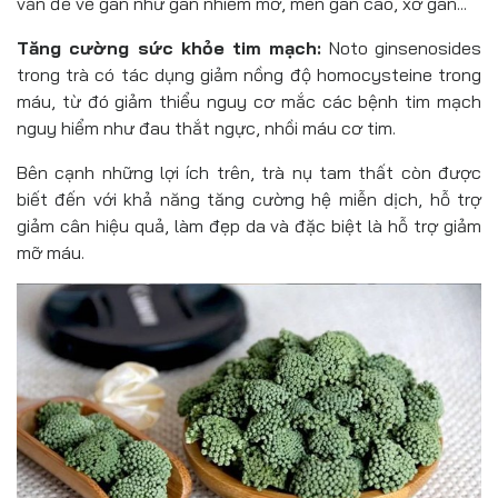
vấn đề về gan như gan nhiễm mỡ, men gan cao, xơ gan...
Tăng cường sức khỏe tim mạch:
Noto ginsenosides
trong trà có tác dụng giảm nồng độ homocysteine trong
máu, từ đó giảm thiểu nguy cơ mắc các bệnh tim mạch
nguy hiểm như đau thắt ngực, nhồi máu cơ tim.
Bên cạnh những lợi ích trên, trà nụ tam thất còn được
biết đến với khả năng tăng cường hệ miễn dịch, hỗ trợ
giảm cân hiệu quả, làm đẹp da và đặc biệt là hỗ trợ giảm
mỡ máu.