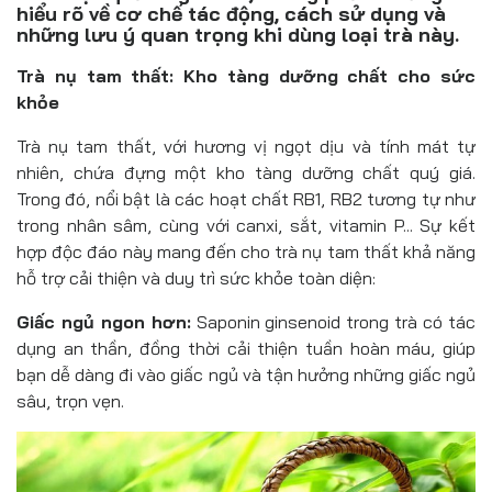
Đồ uống
hiểu rõ về cơ chế tác động, cách sử dụng và
những lưu ý quan trọng khi dùng loại trà này.
Pháp luật
Trà nụ tam thất: Kho tàng dưỡng chất cho sức
khỏe
Khoa giáo
Trà nụ tam thất, với hương vị ngọt dịu và tính mát tự
Multimedia
nhiên, chứa đựng một kho tàng dưỡng chất quý giá.
Trong đó, nổi bật là các hoạt chất RB1, RB2 tương tự như
trong nhân sâm, cùng với canxi, sắt, vitamin P... Sự kết
hợp độc đáo này mang đến cho trà nụ tam thất khả năng
hỗ trợ cải thiện và duy trì sức khỏe toàn diện:
Giấc ngủ ngon hơn:
Saponin ginsenoid trong trà có tác
dụng an thần, đồng thời cải thiện tuần hoàn máu, giúp
bạn dễ dàng đi vào giấc ngủ và tận hưởng những giấc ngủ
sâu, trọn vẹn.