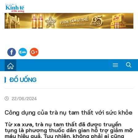
Sự kiện
ĐỒ UỐNG
Kinh tế - Tiêu dùng
22/06/2024
Đời sống
Công dụng của trà nụ tam thất với sức khỏe
Thị trường
Từ xa xưa, trà nụ tam thất đã được truyền
Doanh nghiệp – Doanh nhân
tụng là phương thuốc dân gian hỗ trợ giảm mỡ
máu hiệu quả. Tuy nhiên, không phải ai cũng