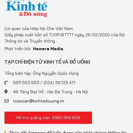
Cơ quan của Hiệp hội Chè Việt Nam
Giấy phép xuất bản số 71/GP-BTTTT ngày 26/02/2020 của Bộ
Thông tin và Truyền thông.
Phát triển bởi
Hemera Media
TẠP CHÍ ĐIỆN TỬ KINH TẾ VÀ ĐỒ UỐNG
Tổng biên tập: Ông Nguyễn Quốc Hùng
0911.563.663 / (024) 39.729.471
46 Tăng Bạt Hổ - Hai Bà Trưng - Hà Nội
toasoan@kinhtedouong.vn
Hỗ trợ quảng cáo: 0982.866.808
Theo dõi fanpage để luôn được cập nhật những thông tin