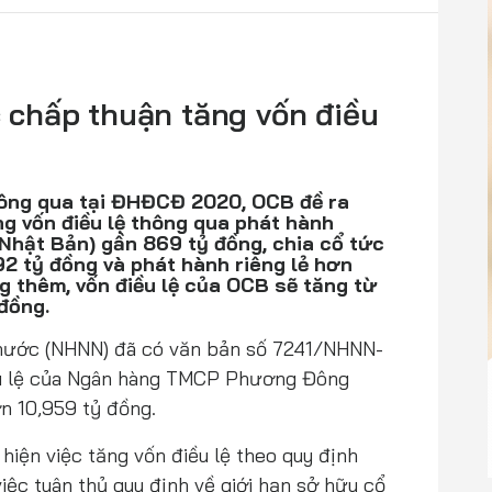
chấp thuận tăng vốn điều
ông qua tại ĐHĐCĐ 2020, OCB đề ra
g vốn điều lệ thông qua phát hành
Nhật Bản) gần 869 tỷ đồng, chia cổ tức
2 tỷ đồng và phát hành riêng lẻ hơn
ng thêm, vốn điều lệ của OCB sẽ tăng từ
 đồng.
nước (NHNN) đã có văn bản số 7241/NHNN-
u lệ của Ngân hàng TMCP Phương Đông
n 10,959 tỷ đồng.
iện việc tăng vốn điều lệ theo quy định
iệc tuân thủ quy định về giới hạn sở hữu cổ