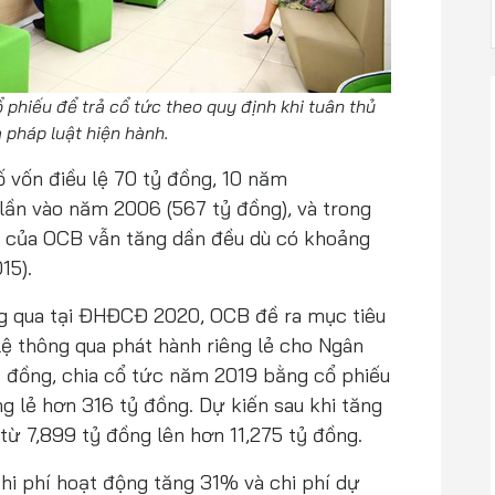
phiếu để trả cổ tức theo quy định khi tuân thủ
 pháp luật hiện hành.
 vốn điều lệ 70 tỷ đồng, 10 năm
lần vào năm 2006 (567 tỷ đồng), và trong
ệ của OCB vẫn tăng dần đều dù có khoảng
15).
g qua tại ĐHĐCĐ 2020, OCB đề ra mục tiêu
lệ thông qua phát hành riêng lẻ cho Ngân
 đồng, chia cổ tức năm 2019 bằng cổ phiếu
ng lẻ hơn 316 tỷ đồng. Dự kiến sau khi tăng
từ 7,899 tỷ đồng lên hơn 11,275 tỷ đồng.
hi phí hoạt động tăng 31% và chi phí dự