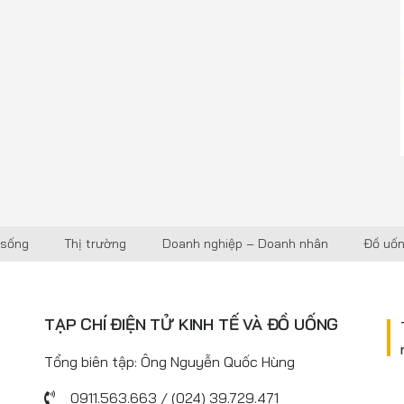
 sống
Thị trường
Doanh nghiệp – Doanh nhân
Đồ uố
TẠP CHÍ ĐIỆN TỬ KINH TẾ VÀ ĐỒ UỐNG
Tổng biên tập: Ông Nguyễn Quốc Hùng
0911.563.663 / (024) 39.729.471