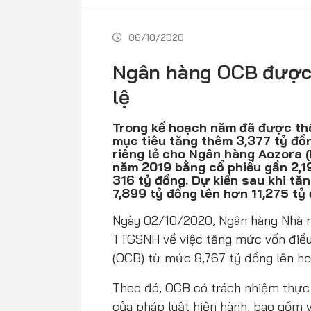
06/10/2020
Ngân hàng OCB được 
lệ
Trong kế hoạch năm đã được th
mục tiêu tăng thêm 3,377 tỷ đồn
riêng lẻ cho Ngân hàng Aozora (
năm 2019 bằng cổ phiếu gần 2,19
316 tỷ đồng. Dự kiến sau khi tă
7,899 tỷ đồng lên hơn 11,275 tỷ
Ngày 02/10/2020, Ngân hàng Nhà 
TTGSNH về việc tăng mức vốn điề
(OCB) từ mức 8,767 tỷ đồng lên hơ
Theo đó, OCB có trách nhiệm thực h
của pháp luật hiện hành, bao gồm v