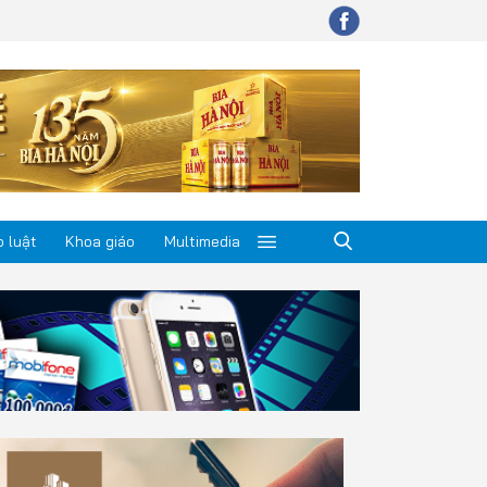
 luật
Khoa giáo
Multimedia
p luật
a giáo
timedia