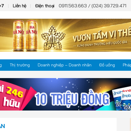
0911.563.663 / (024) 39.729.471
+7
Liên hệ
Điện thoại
g
Thị trường
Doanh nghiệp – Doanh nhân
Đồ uống
Pháp
Thị trường
Phá
Doanh nghiệp – Doanh nhân
Kho
Đồ uống
Mul
ÂN