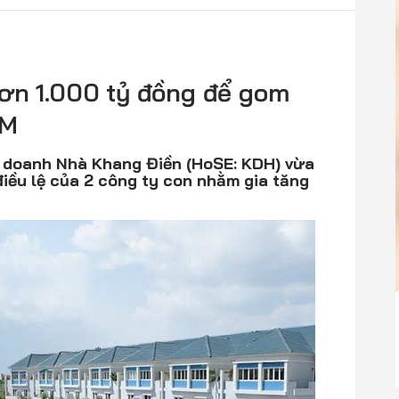
ơn 1.000 tỷ đồng để gom
CM
h doanh Nhà Khang Điền (HoSE: KDH) vừa
iều lệ của 2 công ty con nhằm gia tăng