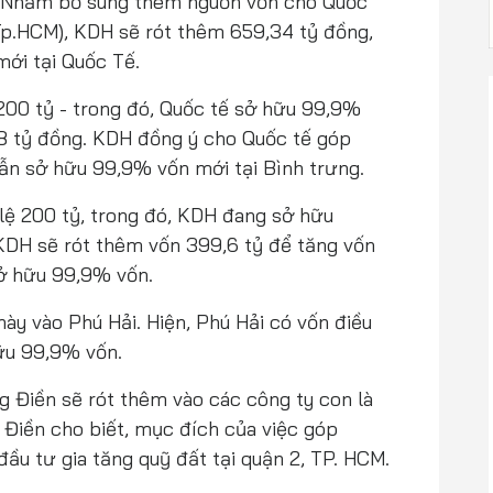
. Nhằm bổ sung thêm nguồn vốn cho Quốc
(Tp.HCM), KDH sẽ rót thêm 659,34 tỷ đồng,
ới tại Quốc Tế.
200 tỷ - trong đó, Quốc tế sở hữu 99,9%
,8 tỷ đồng. KDH đồng ý cho Quốc tế góp
ẫn sở hữu 99,9% vốn mới tại Bình trưng.
 lệ 200 tỷ, trong đó, KDH đang sở hữu
KDH sẽ rót thêm vốn 399,6 tỷ để tăng vốn
ở hữu 99,9% vốn.
này vào Phú Hải. Hiện, Phú Hải có vốn điều
hữu 99,9% vốn.
g Điền sẽ rót thêm vào các công ty con là
 Điền cho biết, mục đích của việc góp
đầu tư gia tăng quỹ đất tại quận 2, TP. HCM.