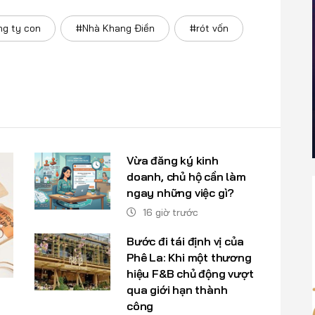
g ty con
#Nhà Khang Điền
#rót vốn
Vừa đăng ký kinh
doanh, chủ hộ cần làm
ngay những việc gì?
16 giờ trước
Bước đi tái định vị của
Phê La: Khi một thương
hiệu F&B chủ động vượt
qua giới hạn thành
công