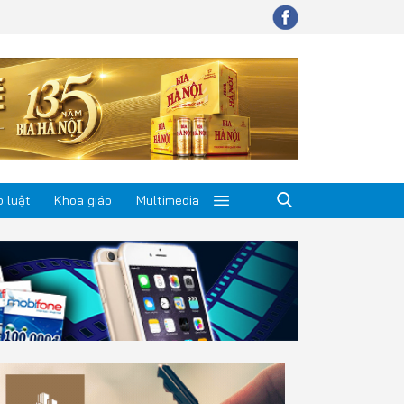
 luật
Khoa giáo
Multimedia
p luật
a giáo
timedia