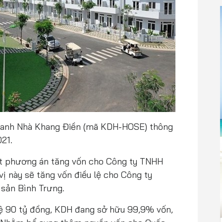
doanh Nhà Khang Điền (mã KDH-HOSE) thông
21.
t phương án tăng vốn cho Công ty TNHH
ị này sẽ tăng vốn điều lệ cho Công ty
sản Bình Trưng.
lệ 90 tỷ đồng, KDH đang sở hữu 99,9% vốn,