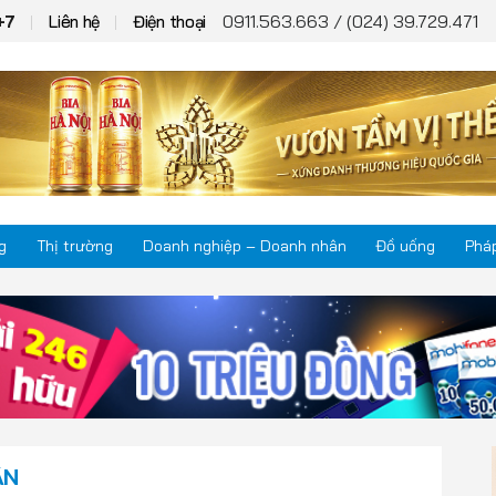
0911.563.663 / (024) 39.729.471
+7
Liên hệ
Điện thoại
g
Thị trường
Doanh nghiệp – Doanh nhân
Đồ uống
Pháp
Thị trường
Phá
Doanh nghiệp – Doanh nhân
Kho
Đồ uống
Mul
ÂN