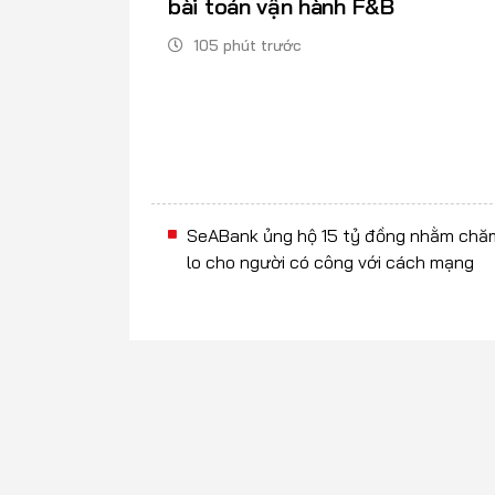
bài toán vận hành F&B
105 phút trước
SeABank ủng hộ 15 tỷ đồng nhằm chă
lo cho người có công với cách mạng