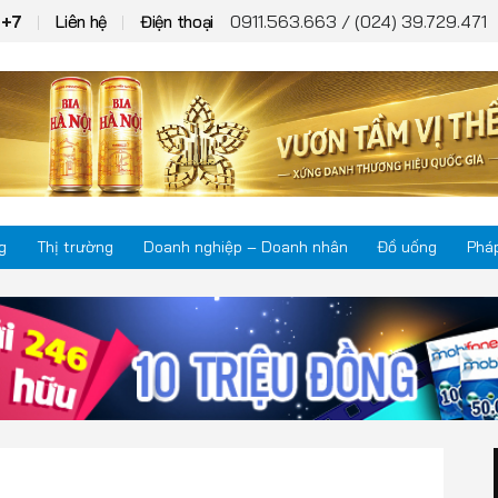
0911.563.663 / (024) 39.729.471
T+7
Liên hệ
Điện thoại
g
Thị trường
Doanh nghiệp – Doanh nhân
Đồ uống
Pháp
Thị trường
Phá
Doanh nghiệp – Doanh nhân
Kho
Đồ uống
Mul