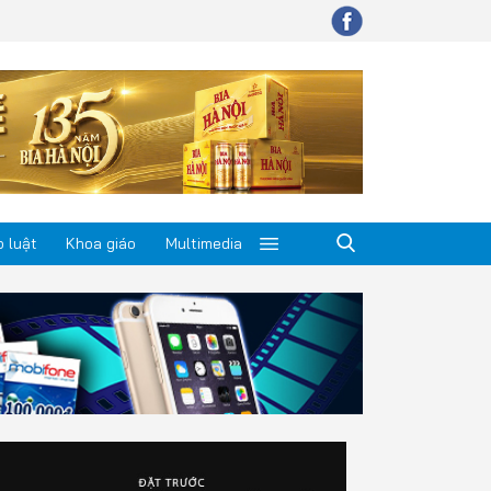
 luật
Khoa giáo
Multimedia
p luật
a giáo
timedia