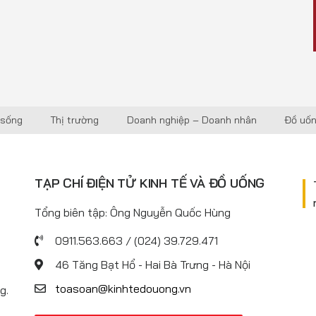
 sống
Thị trường
Doanh nghiệp – Doanh nhân
Đồ uố
TẠP CHÍ ĐIỆN TỬ KINH TẾ VÀ ĐỒ UỐNG
Tổng biên tập: Ông Nguyễn Quốc Hùng
0911.563.663 / (024) 39.729.471
46 Tăng Bạt Hổ - Hai Bà Trưng - Hà Nội
toasoan@kinhtedouong.vn
g.