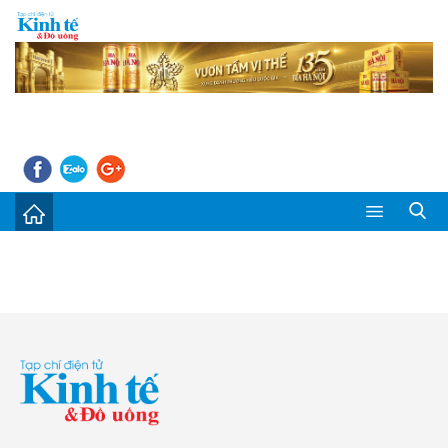
Sự kiện
Kinh tế - Tiêu dùng
Đời sống
Thị trường
Doanh nghiệp – Doanh nhân