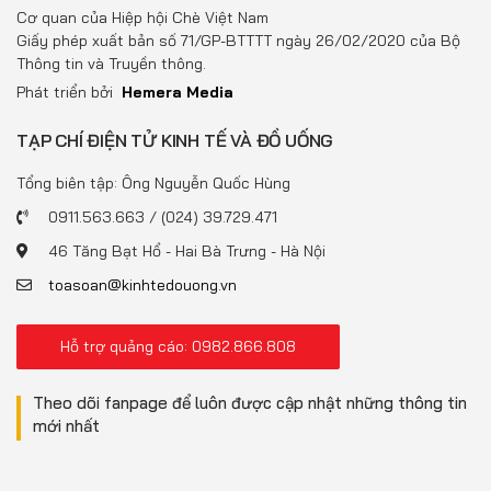
Đồ uống
Cơ quan của Hiệp hội Chè Việt Nam
Giấy phép xuất bản số 71/GP-BTTTT ngày 26/02/2020 của Bộ
Pháp luật
Thông tin và Truyền thông.
Phát triển bởi
Hemera Media
Khoa giáo
TẠP CHÍ ĐIỆN TỬ KINH TẾ VÀ ĐỒ UỐNG
Multimedia
Tổng biên tập: Ông Nguyễn Quốc Hùng
0911.563.663 / (024) 39.729.471
46 Tăng Bạt Hổ - Hai Bà Trưng - Hà Nội
toasoan@kinhtedouong.vn
Hỗ trợ quảng cáo: 0982.866.808
Theo dõi fanpage để luôn được cập nhật những thông tin
mới nhất