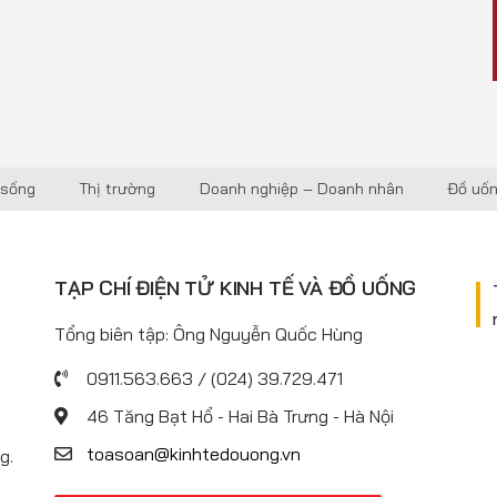
 sống
Thị trường
Doanh nghiệp – Doanh nhân
Đồ uố
TẠP CHÍ ĐIỆN TỬ KINH TẾ VÀ ĐỒ UỐNG
Tổng biên tập: Ông Nguyễn Quốc Hùng
0911.563.663 / (024) 39.729.471
46 Tăng Bạt Hổ - Hai Bà Trưng - Hà Nội
toasoan@kinhtedouong.vn
g.