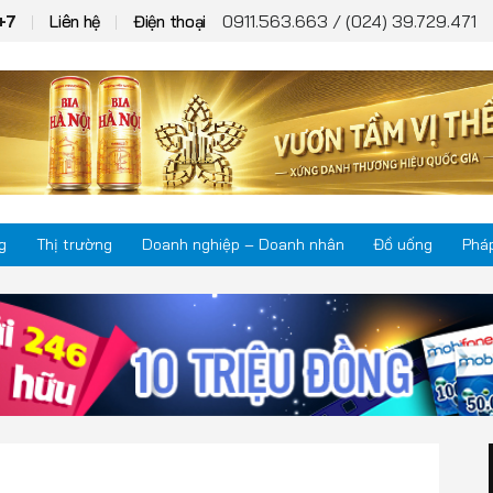
0911.563.663 / (024) 39.729.471
+7
Liên hệ
Điện thoại
g
Thị trường
Doanh nghiệp – Doanh nhân
Đồ uống
Pháp
Thị trường
Phá
Doanh nghiệp – Doanh nhân
Kho
Đồ uống
Mul