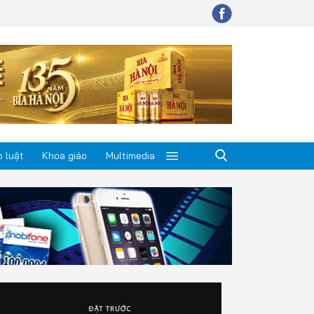
 luật
Khoa giáo
Multimedia
p luật
a giáo
timedia