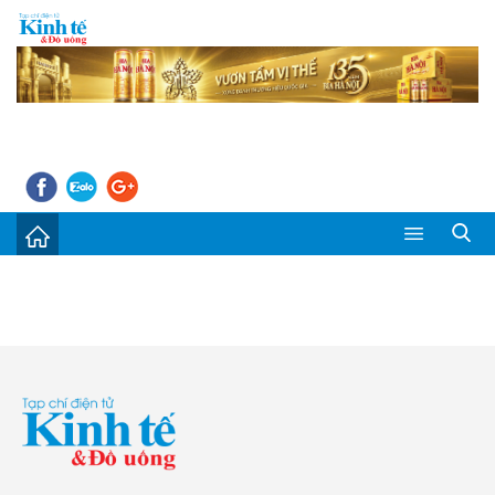
Sự kiện
Kinh tế - Tiêu dùng
Đời sống
Thị trường
Doanh nghiệp – Doanh nhân