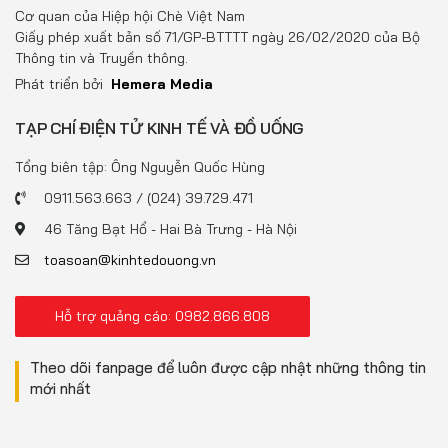
Đồ uống
Cơ quan của Hiệp hội Chè Việt Nam
Giấy phép xuất bản số 71/GP-BTTTT ngày 26/02/2020 của Bộ
Pháp luật
Thông tin và Truyền thông.
Phát triển bởi
Hemera Media
Khoa giáo
TẠP CHÍ ĐIỆN TỬ KINH TẾ VÀ ĐỒ UỐNG
Multimedia
Tổng biên tập: Ông Nguyễn Quốc Hùng
0911.563.663 / (024) 39.729.471
46 Tăng Bạt Hổ - Hai Bà Trưng - Hà Nội
toasoan@kinhtedouong.vn
Hỗ trợ quảng cáo: 0982.866.808
Theo dõi fanpage để luôn được cập nhật những thông tin
mới nhất