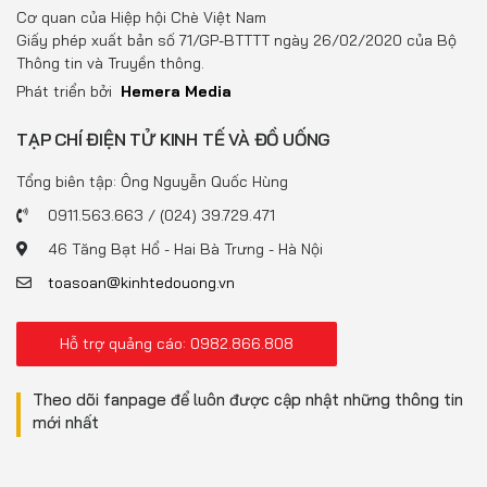
Đồ uống
Cơ quan của Hiệp hội Chè Việt Nam
Giấy phép xuất bản số 71/GP-BTTTT ngày 26/02/2020 của Bộ
Pháp luật
Thông tin và Truyền thông.
Phát triển bởi
Hemera Media
Khoa giáo
TẠP CHÍ ĐIỆN TỬ KINH TẾ VÀ ĐỒ UỐNG
Multimedia
Tổng biên tập: Ông Nguyễn Quốc Hùng
0911.563.663 / (024) 39.729.471
46 Tăng Bạt Hổ - Hai Bà Trưng - Hà Nội
toasoan@kinhtedouong.vn
Hỗ trợ quảng cáo: 0982.866.808
Theo dõi fanpage để luôn được cập nhật những thông tin
mới nhất