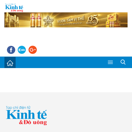
Sự kiện
Kinh tế - Tiêu dùng
Đời sống
Thị trường
Doanh nghiệp – Doanh nhân