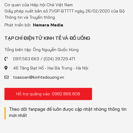
Đồ uống
Cơ quan của Hiệp hội Chè Việt Nam
Giấy phép xuất bản số 71/GP-BTTTT ngày 26/02/2020 của Bộ
Pháp luật
Thông tin và Truyền thông.
Phát triển bởi
Hemera Media
Khoa giáo
TẠP CHÍ ĐIỆN TỬ KINH TẾ VÀ ĐỒ UỐNG
Multimedia
Tổng biên tập: Ông Nguyễn Quốc Hùng
0911.563.663 / (024) 39.729.471
46 Tăng Bạt Hổ - Hai Bà Trưng - Hà Nội
toasoan@kinhtedouong.vn
Hỗ trợ quảng cáo: 0982.866.808
Theo dõi fanpage để luôn được cập nhật những thông tin
mới nhất