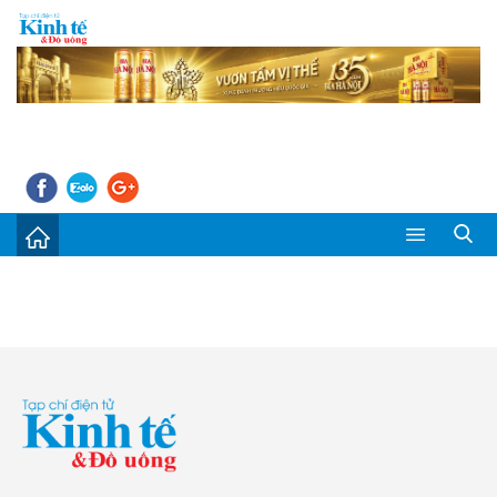
Sự kiện
Kinh tế - Tiêu dùng
Đời sống
Thị trường
Doanh nghiệp – Doanh nhân