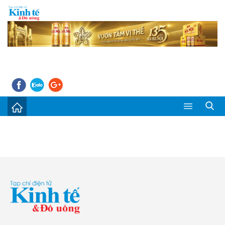
Sự kiện
Kinh tế - Tiêu dùng
Đời sống
Thị trường
Doanh nghiệp – Doanh nhân