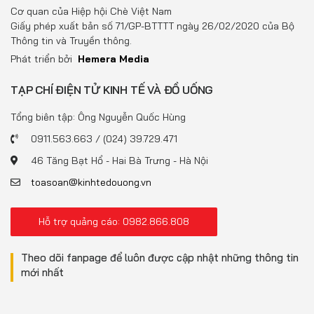
Đồ uống
Cơ quan của Hiệp hội Chè Việt Nam
Giấy phép xuất bản số 71/GP-BTTTT ngày 26/02/2020 của Bộ
Pháp luật
Thông tin và Truyền thông.
Phát triển bởi
Hemera Media
Khoa giáo
TẠP CHÍ ĐIỆN TỬ KINH TẾ VÀ ĐỒ UỐNG
Multimedia
Tổng biên tập: Ông Nguyễn Quốc Hùng
0911.563.663 / (024) 39.729.471
46 Tăng Bạt Hổ - Hai Bà Trưng - Hà Nội
toasoan@kinhtedouong.vn
Hỗ trợ quảng cáo: 0982.866.808
Theo dõi fanpage để luôn được cập nhật những thông tin
mới nhất