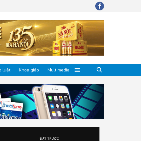
 luật
Khoa giáo
Multimedia
p luật
a giáo
timedia