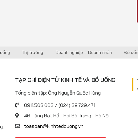
 sống
Thị trường
Doanh nghiệp – Doanh nhân
Đồ uố
TẠP CHÍ ĐIỆN TỬ KINH TẾ VÀ ĐỒ UỐNG
Tổng biên tập: Ông Nguyễn Quốc Hùng
0911.563.663 / (024) 39.729.471
46 Tăng Bạt Hổ - Hai Bà Trưng - Hà Nội
toasoan@kinhtedouong.vn
g.