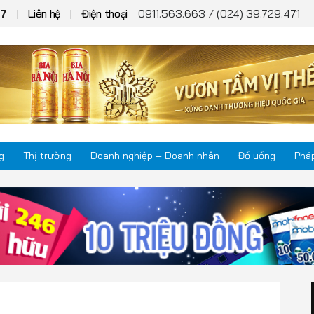
0911.563.663 / (024) 39.729.471
+7
Liên hệ
Điện thoại
g
Thị trường
Doanh nghiệp – Doanh nhân
Đồ uống
Pháp
Thị trường
Phá
Doanh nghiệp – Doanh nhân
Kho
Đồ uống
Mul