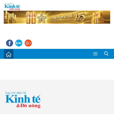
Sự kiện
Kinh tế - Tiêu dùng
Đời sống
Thị trường
Doanh nghiệp – Doanh nhân