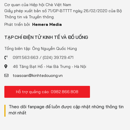
Đồ uống
Cơ quan của Hiệp hội Chè Việt Nam
Giấy phép xuất bản số 71/GP-BTTTT ngày 26/02/2020 của Bộ
Pháp luật
Thông tin và Truyền thông.
Phát triển bởi
Hemera Media
Khoa giáo
TẠP CHÍ ĐIỆN TỬ KINH TẾ VÀ ĐỒ UỐNG
Multimedia
Tổng biên tập: Ông Nguyễn Quốc Hùng
0911.563.663 / (024) 39.729.471
46 Tăng Bạt Hổ - Hai Bà Trưng - Hà Nội
toasoan@kinhtedouong.vn
Hỗ trợ quảng cáo: 0982.866.808
Theo dõi fanpage để luôn được cập nhật những thông tin
mới nhất