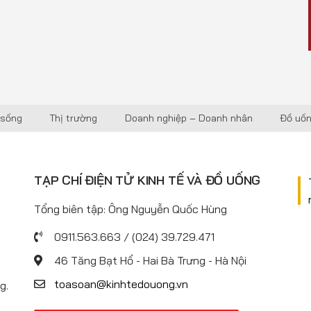
 sống
Thị trường
Doanh nghiệp – Doanh nhân
Đồ uố
TẠP CHÍ ĐIỆN TỬ KINH TẾ VÀ ĐỒ UỐNG
Tổng biên tập: Ông Nguyễn Quốc Hùng
0911.563.663 / (024) 39.729.471
46 Tăng Bạt Hổ - Hai Bà Trưng - Hà Nội
toasoan@kinhtedouong.vn
g.