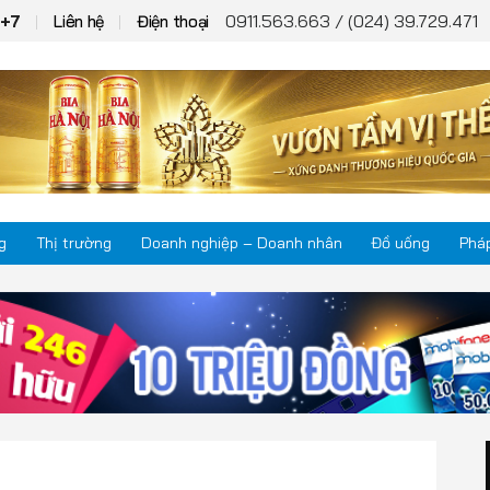
0911.563.663 / (024) 39.729.471
T+7
Liên hệ
Điện thoại
g
Thị trường
Doanh nghiệp – Doanh nhân
Đồ uống
Pháp
Thị trường
Phá
Doanh nghiệp – Doanh nhân
Kho
Đồ uống
Mul