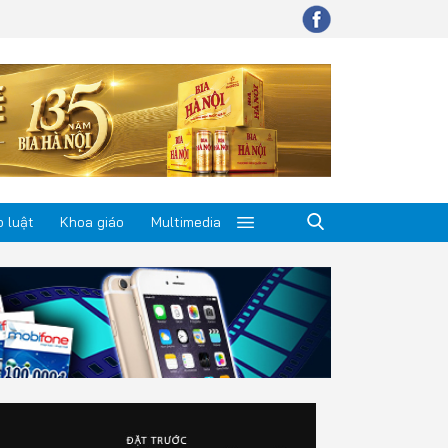
 luật
Khoa giáo
Multimedia
p luật
a giáo
timedia