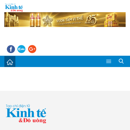
Sự kiện
Kinh tế - Tiêu dùng
Đời sống
Thị trường
Doanh nghiệp – Doanh nhân