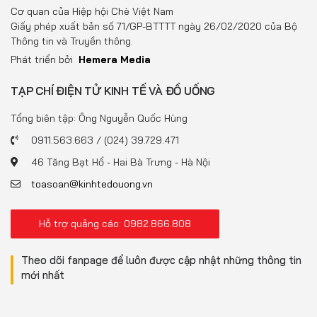
Đồ uống
Cơ quan của Hiệp hội Chè Việt Nam
Giấy phép xuất bản số 71/GP-BTTTT ngày 26/02/2020 của Bộ
Pháp luật
Thông tin và Truyền thông.
Phát triển bởi
Hemera Media
Khoa giáo
TẠP CHÍ ĐIỆN TỬ KINH TẾ VÀ ĐỒ UỐNG
Multimedia
Tổng biên tập: Ông Nguyễn Quốc Hùng
0911.563.663 / (024) 39.729.471
46 Tăng Bạt Hổ - Hai Bà Trưng - Hà Nội
toasoan@kinhtedouong.vn
Hỗ trợ quảng cáo: 0982.866.808
Theo dõi fanpage để luôn được cập nhật những thông tin
mới nhất