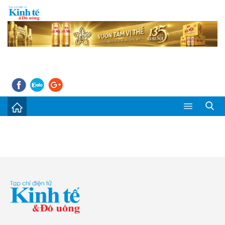
Sự kiện
Kinh tế - Tiêu dùng
Đời sống
Thị trường
Doanh nghiệp – Doanh nhân