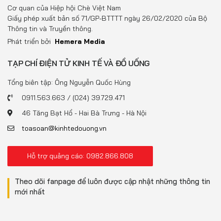
Đồ uống
Cơ quan của Hiệp hội Chè Việt Nam
Giấy phép xuất bản số 71/GP-BTTTT ngày 26/02/2020 của Bộ
Pháp luật
Thông tin và Truyền thông.
Phát triển bởi
Hemera Media
Khoa giáo
TẠP CHÍ ĐIỆN TỬ KINH TẾ VÀ ĐỒ UỐNG
Multimedia
Tổng biên tập: Ông Nguyễn Quốc Hùng
0911.563.663 / (024) 39.729.471
46 Tăng Bạt Hổ - Hai Bà Trưng - Hà Nội
toasoan@kinhtedouong.vn
Hỗ trợ quảng cáo: 0982.866.808
Theo dõi fanpage để luôn được cập nhật những thông tin
mới nhất