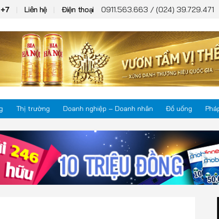
0911.563.663 / (024) 39.729.471
T+7
Liên hệ
Điện thoại
g
Thị trường
Doanh nghiệp – Doanh nhân
Đồ uống
Pháp
Thị trường
Phá
Doanh nghiệp – Doanh nhân
Kho
Đồ uống
Mul