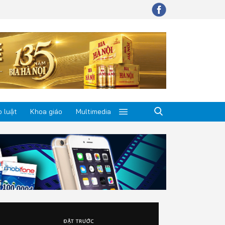
 luật
Khoa giáo
Multimedia
p luật
a giáo
timedia