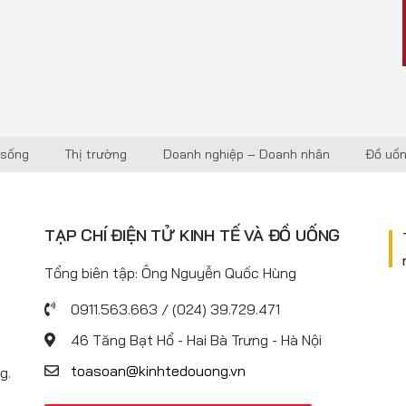
 sống
Thị trường
Doanh nghiệp – Doanh nhân
Đồ uố
TẠP CHÍ ĐIỆN TỬ KINH TẾ VÀ ĐỒ UỐNG
Tổng biên tập: Ông Nguyễn Quốc Hùng
0911.563.663 / (024) 39.729.471
46 Tăng Bạt Hổ - Hai Bà Trưng - Hà Nội
toasoan@kinhtedouong.vn
g.