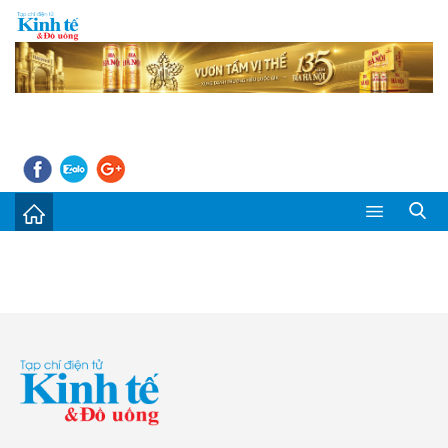
Sự kiện
Kinh tế - Tiêu dùng
Đời sống
Thị trường
Doanh nghiệp – Doanh nhân