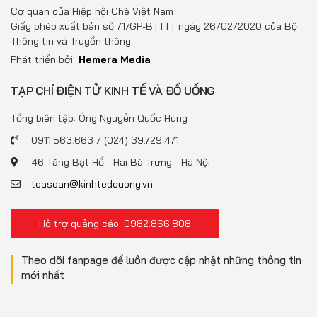
Đồ uống
Cơ quan của Hiệp hội Chè Việt Nam
Giấy phép xuất bản số 71/GP-BTTTT ngày 26/02/2020 của Bộ
Pháp luật
Thông tin và Truyền thông.
Phát triển bởi
Hemera Media
Khoa giáo
TẠP CHÍ ĐIỆN TỬ KINH TẾ VÀ ĐỒ UỐNG
Multimedia
Tổng biên tập: Ông Nguyễn Quốc Hùng
0911.563.663 / (024) 39.729.471
46 Tăng Bạt Hổ - Hai Bà Trưng - Hà Nội
toasoan@kinhtedouong.vn
Hỗ trợ quảng cáo: 0982.866.808
Theo dõi fanpage để luôn được cập nhật những thông tin
mới nhất