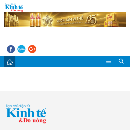
Sự kiện
Kinh tế - Tiêu dùng
Đời sống
Thị trường
Doanh nghiệp – Doanh nhân