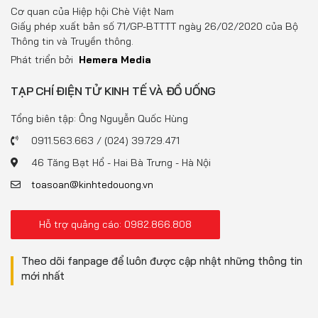
Đồ uống
Cơ quan của Hiệp hội Chè Việt Nam
Giấy phép xuất bản số 71/GP-BTTTT ngày 26/02/2020 của Bộ
Pháp luật
Thông tin và Truyền thông.
Phát triển bởi
Hemera Media
Khoa giáo
TẠP CHÍ ĐIỆN TỬ KINH TẾ VÀ ĐỒ UỐNG
Multimedia
Tổng biên tập: Ông Nguyễn Quốc Hùng
0911.563.663 / (024) 39.729.471
46 Tăng Bạt Hổ - Hai Bà Trưng - Hà Nội
toasoan@kinhtedouong.vn
Hỗ trợ quảng cáo: 0982.866.808
Theo dõi fanpage để luôn được cập nhật những thông tin
mới nhất