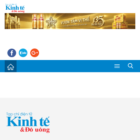
Sự kiện
Kinh tế - Tiêu dùng
Đời sống
Thị trường
Doanh nghiệp – Doanh nhân