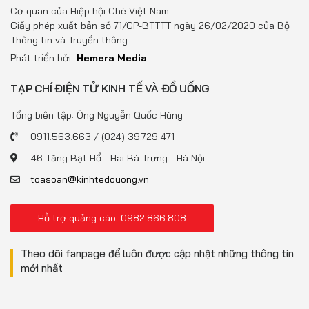
Đồ uống
Cơ quan của Hiệp hội Chè Việt Nam
Giấy phép xuất bản số 71/GP-BTTTT ngày 26/02/2020 của Bộ
Pháp luật
Thông tin và Truyền thông.
Phát triển bởi
Hemera Media
Khoa giáo
TẠP CHÍ ĐIỆN TỬ KINH TẾ VÀ ĐỒ UỐNG
Multimedia
Tổng biên tập: Ông Nguyễn Quốc Hùng
0911.563.663 / (024) 39.729.471
46 Tăng Bạt Hổ - Hai Bà Trưng - Hà Nội
toasoan@kinhtedouong.vn
Hỗ trợ quảng cáo: 0982.866.808
Theo dõi fanpage để luôn được cập nhật những thông tin
mới nhất