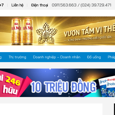
0911.563.663 / (024) 39.729.471
+7
Liên hệ
Điện thoại
g
Thị trường
Doanh nghiệp – Doanh nhân
Đồ uống
Pháp
Thị trường
Phá
Doanh nghiệp – Doanh nhân
Kho
Đồ uống
Mul