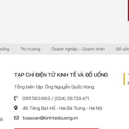
 sống
Thị trường
Doanh nghiệp – Doanh nhân
Đồ uố
TẠP CHÍ ĐIỆN TỬ KINH TẾ VÀ ĐỒ UỐNG
Tổng biên tập: Ông Nguyễn Quốc Hùng
0911.563.663 / (024) 39.729.471
46 Tăng Bạt Hổ - Hai Bà Trưng - Hà Nội
toasoan@kinhtedouong.vn
g.