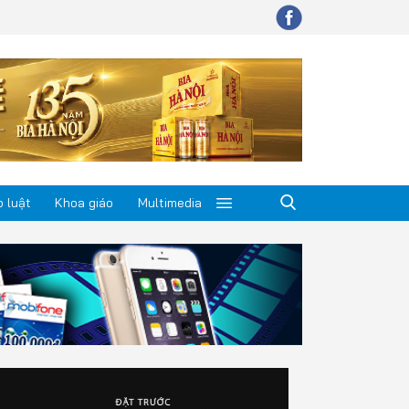
 luật
Khoa giáo
Multimedia
p luật
a giáo
timedia