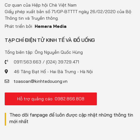
Đồ uống
Cơ quan của Hiệp hội Chè Việt Nam
Giấy phép xuất bản số 71/GP-BTTTT ngày 26/02/2020 của Bộ
Pháp luật
Thông tin và Truyền thông.
Phát triển bởi
Hemera Media
Khoa giáo
TẠP CHÍ ĐIỆN TỬ KINH TẾ VÀ ĐỒ UỐNG
Multimedia
Tổng biên tập: Ông Nguyễn Quốc Hùng
0911.563.663 / (024) 39.729.471
46 Tăng Bạt Hổ - Hai Bà Trưng - Hà Nội
toasoan@kinhtedouong.vn
Hỗ trợ quảng cáo: 0982.866.808
Theo dõi fanpage để luôn được cập nhật những thông tin
mới nhất