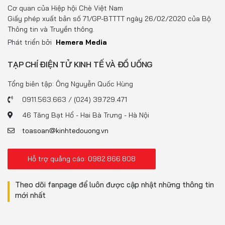
Đồ uống
Cơ quan của Hiệp hội Chè Việt Nam
Giấy phép xuất bản số 71/GP-BTTTT ngày 26/02/2020 của Bộ
Pháp luật
Thông tin và Truyền thông.
Phát triển bởi
Hemera Media
Khoa giáo
TẠP CHÍ ĐIỆN TỬ KINH TẾ VÀ ĐỒ UỐNG
Multimedia
Tổng biên tập: Ông Nguyễn Quốc Hùng
0911.563.663 / (024) 39.729.471
46 Tăng Bạt Hổ - Hai Bà Trưng - Hà Nội
toasoan@kinhtedouong.vn
Hỗ trợ quảng cáo: 0982.866.808
Theo dõi fanpage để luôn được cập nhật những thông tin
mới nhất