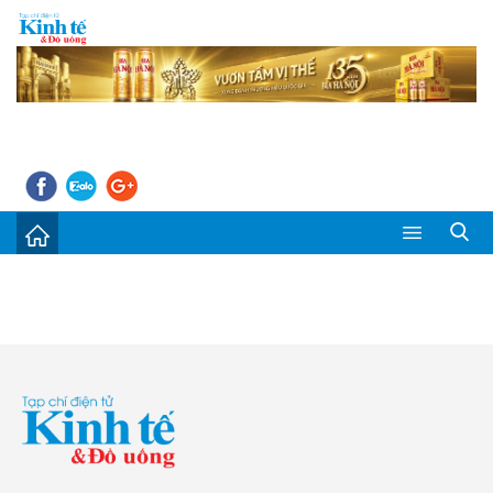
Sự kiện
Kinh tế - Tiêu dùng
Đời sống
Thị trường
Doanh nghiệp – Doanh nhân