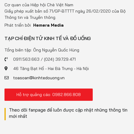
Đồ uống
Cơ quan của Hiệp hội Chè Việt Nam
Giấy phép xuất bản số 71/GP-BTTTT ngày 26/02/2020 của Bộ
Pháp luật
Thông tin và Truyền thông.
Phát triển bởi
Hemera Media
Khoa giáo
TẠP CHÍ ĐIỆN TỬ KINH TẾ VÀ ĐỒ UỐNG
Multimedia
Tổng biên tập: Ông Nguyễn Quốc Hùng
0911.563.663 / (024) 39.729.471
46 Tăng Bạt Hổ - Hai Bà Trưng - Hà Nội
toasoan@kinhtedouong.vn
Hỗ trợ quảng cáo: 0982.866.808
Theo dõi fanpage để luôn được cập nhật những thông tin
mới nhất