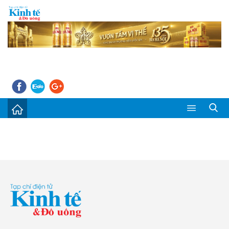
Sự kiện
Kinh tế - Tiêu dùng
Đời sống
Thị trường
Doanh nghiệp – Doanh nhân