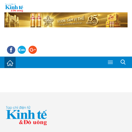
Sự kiện
Kinh tế - Tiêu dùng
Đời sống
Thị trường
Doanh nghiệp – Doanh nhân