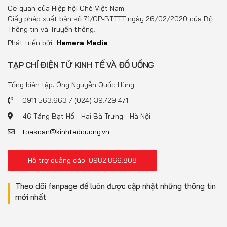
Đồ uống
Cơ quan của Hiệp hội Chè Việt Nam
Giấy phép xuất bản số 71/GP-BTTTT ngày 26/02/2020 của Bộ
Pháp luật
Thông tin và Truyền thông.
Phát triển bởi
Hemera Media
Khoa giáo
TẠP CHÍ ĐIỆN TỬ KINH TẾ VÀ ĐỒ UỐNG
Multimedia
Tổng biên tập: Ông Nguyễn Quốc Hùng
0911.563.663 / (024) 39.729.471
46 Tăng Bạt Hổ - Hai Bà Trưng - Hà Nội
toasoan@kinhtedouong.vn
Hỗ trợ quảng cáo: 0982.866.808
Theo dõi fanpage để luôn được cập nhật những thông tin
mới nhất