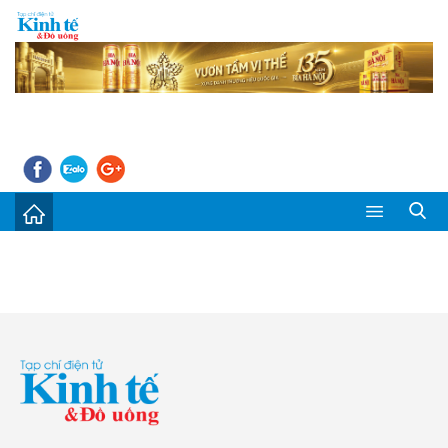
Sự kiện
Kinh tế - Tiêu dùng
Đời sống
Thị trường
Doanh nghiệp – Doanh nhân