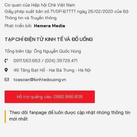
Đồ uống
Cơ quan của Hiệp hội Chè Việt Nam
Giấy phép xuất bản số 71/GP-BTTTT ngày 26/02/2020 của Bộ
Pháp luật
Thông tin và Truyền thông.
Phát triển bởi
Hemera Media
Khoa giáo
TẠP CHÍ ĐIỆN TỬ KINH TẾ VÀ ĐỒ UỐNG
Multimedia
Tổng biên tập: Ông Nguyễn Quốc Hùng
0911.563.663 / (024) 39.729.471
46 Tăng Bạt Hổ - Hai Bà Trưng - Hà Nội
toasoan@kinhtedouong.vn
Hỗ trợ quảng cáo: 0982.866.808
Theo dõi fanpage để luôn được cập nhật những thông tin
mới nhất