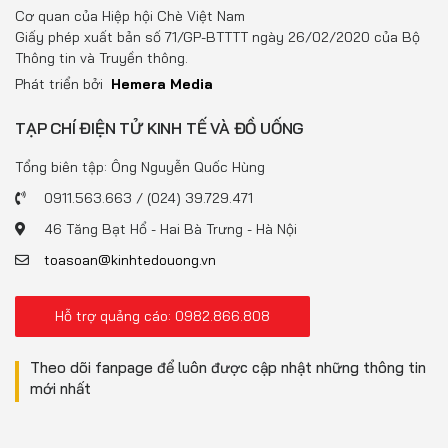
Đồ uống
Cơ quan của Hiệp hội Chè Việt Nam
Giấy phép xuất bản số 71/GP-BTTTT ngày 26/02/2020 của Bộ
Pháp luật
Thông tin và Truyền thông.
Phát triển bởi
Hemera Media
Khoa giáo
TẠP CHÍ ĐIỆN TỬ KINH TẾ VÀ ĐỒ UỐNG
Multimedia
Tổng biên tập: Ông Nguyễn Quốc Hùng
0911.563.663 / (024) 39.729.471
46 Tăng Bạt Hổ - Hai Bà Trưng - Hà Nội
toasoan@kinhtedouong.vn
Hỗ trợ quảng cáo: 0982.866.808
Theo dõi fanpage để luôn được cập nhật những thông tin
mới nhất