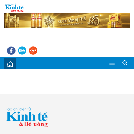
Sự kiện
Kinh tế - Tiêu dùng
Đời sống
Thị trường
Doanh nghiệp – Doanh nhân