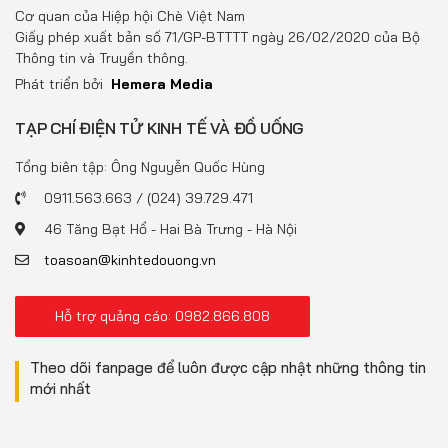
Đồ uống
Cơ quan của Hiệp hội Chè Việt Nam
Giấy phép xuất bản số 71/GP-BTTTT ngày 26/02/2020 của Bộ
Pháp luật
Thông tin và Truyền thông.
Phát triển bởi
Hemera Media
Khoa giáo
TẠP CHÍ ĐIỆN TỬ KINH TẾ VÀ ĐỒ UỐNG
Multimedia
Tổng biên tập: Ông Nguyễn Quốc Hùng
0911.563.663 / (024) 39.729.471
46 Tăng Bạt Hổ - Hai Bà Trưng - Hà Nội
toasoan@kinhtedouong.vn
Hỗ trợ quảng cáo: 0982.866.808
Theo dõi fanpage để luôn được cập nhật những thông tin
mới nhất