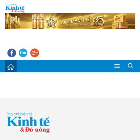
Sự kiện
Kinh tế - Tiêu dùng
Đời sống
Thị trường
Doanh nghiệp – Doanh nhân