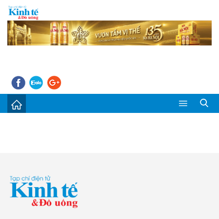
Sự kiện
Kinh tế - Tiêu dùng
Đời sống
Thị trường
Doanh nghiệp – Doanh nhân