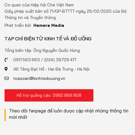
Đồ uống
Cơ quan của Hiệp hội Chè Việt Nam
Giấy phép xuất bản số 71/GP-BTTTT ngày 26/02/2020 của Bộ
Pháp luật
Thông tin và Truyền thông.
Phát triển bởi
Hemera Media
Khoa giáo
TẠP CHÍ ĐIỆN TỬ KINH TẾ VÀ ĐỒ UỐNG
Multimedia
Tổng biên tập: Ông Nguyễn Quốc Hùng
0911.563.663 / (024) 39.729.471
46 Tăng Bạt Hổ - Hai Bà Trưng - Hà Nội
toasoan@kinhtedouong.vn
Hỗ trợ quảng cáo: 0982.866.808
Theo dõi fanpage để luôn được cập nhật những thông tin
mới nhất