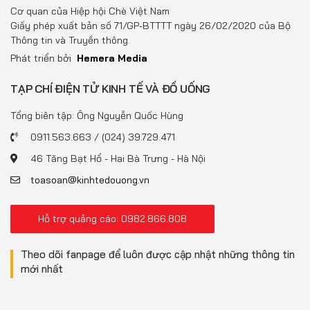
Đồ uống
Cơ quan của Hiệp hội Chè Việt Nam
Giấy phép xuất bản số 71/GP-BTTTT ngày 26/02/2020 của Bộ
Pháp luật
Thông tin và Truyền thông.
Phát triển bởi
Hemera Media
Khoa giáo
TẠP CHÍ ĐIỆN TỬ KINH TẾ VÀ ĐỒ UỐNG
Multimedia
Tổng biên tập: Ông Nguyễn Quốc Hùng
0911.563.663 / (024) 39.729.471
46 Tăng Bạt Hổ - Hai Bà Trưng - Hà Nội
toasoan@kinhtedouong.vn
Hỗ trợ quảng cáo: 0982.866.808
Theo dõi fanpage để luôn được cập nhật những thông tin
mới nhất