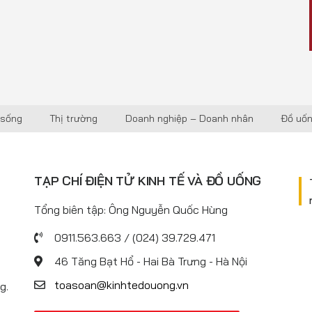
 sống
Thị trường
Doanh nghiệp – Doanh nhân
Đồ uố
TẠP CHÍ ĐIỆN TỬ KINH TẾ VÀ ĐỒ UỐNG
Tổng biên tập: Ông Nguyễn Quốc Hùng
0911.563.663 / (024) 39.729.471
46 Tăng Bạt Hổ - Hai Bà Trưng - Hà Nội
toasoan@kinhtedouong.vn
g.