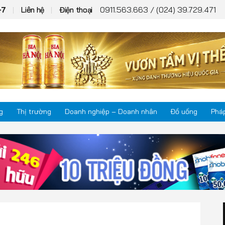
0911.563.663 / (024) 39.729.471
+7
Liên hệ
Điện thoại
g
Thị trường
Doanh nghiệp – Doanh nhân
Đồ uống
Pháp
Thị trường
Phá
Doanh nghiệp – Doanh nhân
Kho
Đồ uống
Mul