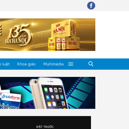
 luật
Khoa giáo
Multimedia
p luật
a giáo
timedia