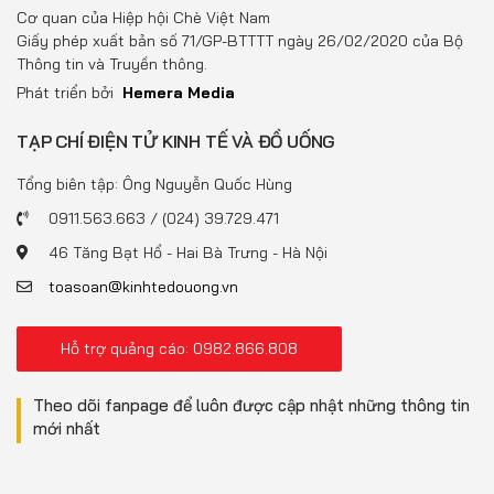
Đồ uống
Cơ quan của Hiệp hội Chè Việt Nam
Giấy phép xuất bản số 71/GP-BTTTT ngày 26/02/2020 của Bộ
Pháp luật
Thông tin và Truyền thông.
Phát triển bởi
Hemera Media
Khoa giáo
TẠP CHÍ ĐIỆN TỬ KINH TẾ VÀ ĐỒ UỐNG
Multimedia
Tổng biên tập: Ông Nguyễn Quốc Hùng
0911.563.663 / (024) 39.729.471
46 Tăng Bạt Hổ - Hai Bà Trưng - Hà Nội
toasoan@kinhtedouong.vn
Hỗ trợ quảng cáo: 0982.866.808
Theo dõi fanpage để luôn được cập nhật những thông tin
mới nhất