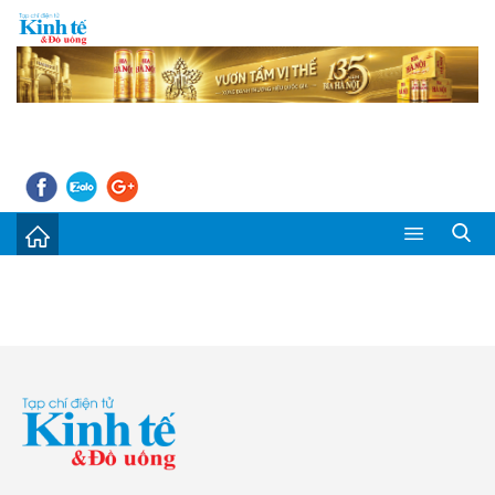
Sự kiện
Kinh tế - Tiêu dùng
Đời sống
Thị trường
Doanh nghiệp – Doanh nhân