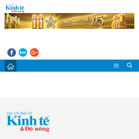
Sự kiện
Kinh tế - Tiêu dùng
Đời sống
Thị trường
Doanh nghiệp – Doanh nhân