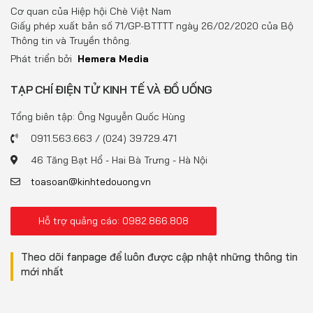
Đồ uống
Cơ quan của Hiệp hội Chè Việt Nam
Giấy phép xuất bản số 71/GP-BTTTT ngày 26/02/2020 của Bộ
Pháp luật
Thông tin và Truyền thông.
Phát triển bởi
Hemera Media
Khoa giáo
TẠP CHÍ ĐIỆN TỬ KINH TẾ VÀ ĐỒ UỐNG
Multimedia
Tổng biên tập: Ông Nguyễn Quốc Hùng
0911.563.663 / (024) 39.729.471
46 Tăng Bạt Hổ - Hai Bà Trưng - Hà Nội
toasoan@kinhtedouong.vn
Hỗ trợ quảng cáo: 0982.866.808
Theo dõi fanpage để luôn được cập nhật những thông tin
mới nhất