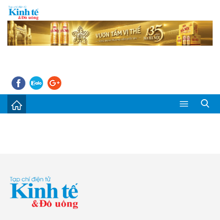
Sự kiện
Kinh tế - Tiêu dùng
Đời sống
Thị trường
Doanh nghiệp – Doanh nhân