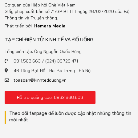
Đồ uống
Cơ quan của Hiệp hội Chè Việt Nam
Giấy phép xuất bản số 71/GP-BTTTT ngày 26/02/2020 của Bộ
Pháp luật
Thông tin và Truyền thông.
Phát triển bởi
Hemera Media
Khoa giáo
TẠP CHÍ ĐIỆN TỬ KINH TẾ VÀ ĐỒ UỐNG
Multimedia
Tổng biên tập: Ông Nguyễn Quốc Hùng
0911.563.663 / (024) 39.729.471
46 Tăng Bạt Hổ - Hai Bà Trưng - Hà Nội
toasoan@kinhtedouong.vn
Hỗ trợ quảng cáo: 0982.866.808
Theo dõi fanpage để luôn được cập nhật những thông tin
mới nhất