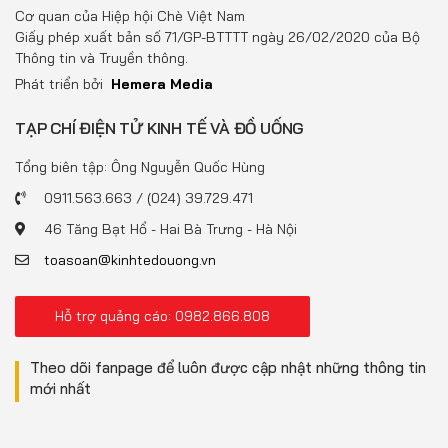
Đồ uống
Cơ quan của Hiệp hội Chè Việt Nam
Giấy phép xuất bản số 71/GP-BTTTT ngày 26/02/2020 của Bộ
Pháp luật
Thông tin và Truyền thông.
Phát triển bởi
Hemera Media
Khoa giáo
TẠP CHÍ ĐIỆN TỬ KINH TẾ VÀ ĐỒ UỐNG
Multimedia
Tổng biên tập: Ông Nguyễn Quốc Hùng
0911.563.663 / (024) 39.729.471
46 Tăng Bạt Hổ - Hai Bà Trưng - Hà Nội
toasoan@kinhtedouong.vn
Hỗ trợ quảng cáo: 0982.866.808
Theo dõi fanpage để luôn được cập nhật những thông tin
mới nhất