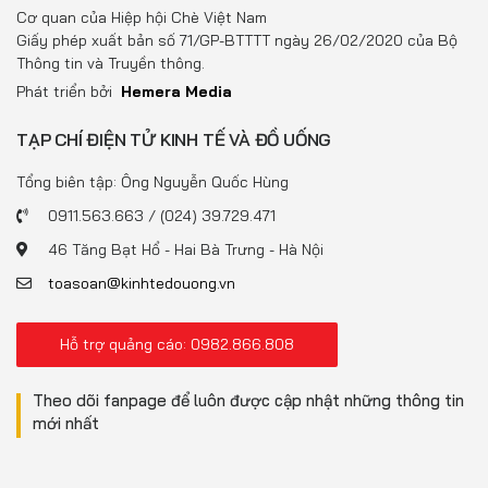
Đồ uống
Cơ quan của Hiệp hội Chè Việt Nam
Giấy phép xuất bản số 71/GP-BTTTT ngày 26/02/2020 của Bộ
Pháp luật
Thông tin và Truyền thông.
Phát triển bởi
Hemera Media
Khoa giáo
TẠP CHÍ ĐIỆN TỬ KINH TẾ VÀ ĐỒ UỐNG
Multimedia
Tổng biên tập: Ông Nguyễn Quốc Hùng
0911.563.663 / (024) 39.729.471
46 Tăng Bạt Hổ - Hai Bà Trưng - Hà Nội
toasoan@kinhtedouong.vn
Hỗ trợ quảng cáo: 0982.866.808
Theo dõi fanpage để luôn được cập nhật những thông tin
mới nhất