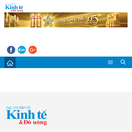
Sự kiện
Kinh tế - Tiêu dùng
Đời sống
Thị trường
Doanh nghiệp – Doanh nhân