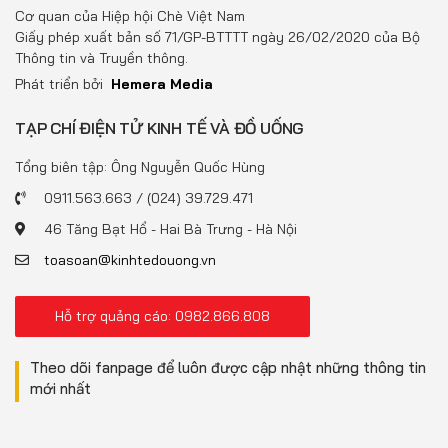
Đồ uống
Cơ quan của Hiệp hội Chè Việt Nam
Giấy phép xuất bản số 71/GP-BTTTT ngày 26/02/2020 của Bộ
Pháp luật
Thông tin và Truyền thông.
Phát triển bởi
Hemera Media
Khoa giáo
TẠP CHÍ ĐIỆN TỬ KINH TẾ VÀ ĐỒ UỐNG
Multimedia
Tổng biên tập: Ông Nguyễn Quốc Hùng
0911.563.663 / (024) 39.729.471
46 Tăng Bạt Hổ - Hai Bà Trưng - Hà Nội
toasoan@kinhtedouong.vn
Hỗ trợ quảng cáo: 0982.866.808
Theo dõi fanpage để luôn được cập nhật những thông tin
mới nhất