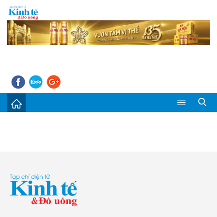
Sự kiện
Kinh tế - Tiêu dùng
Đời sống
Thị trường
Doanh nghiệp – Doanh nhân