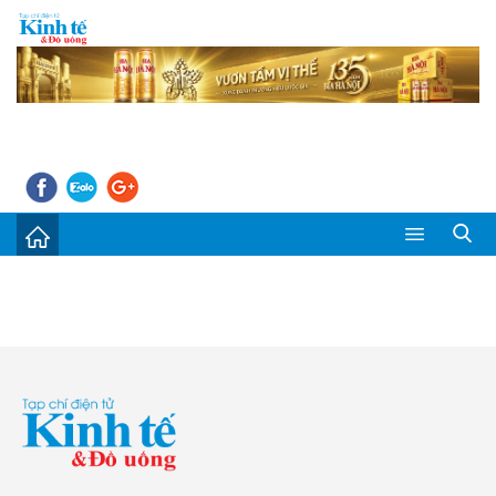
Sự kiện
Kinh tế - Tiêu dùng
Đời sống
Thị trường
Doanh nghiệp – Doanh nhân