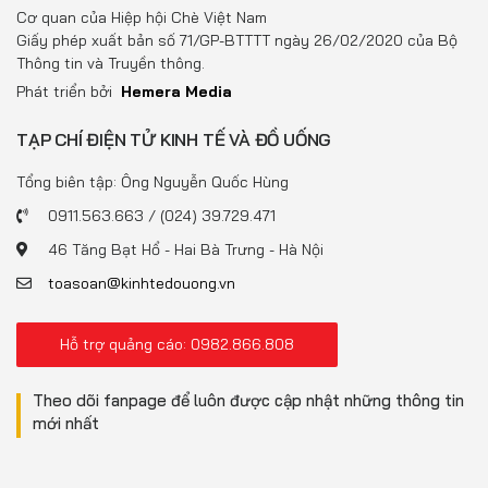
Đồ uống
Cơ quan của Hiệp hội Chè Việt Nam
Giấy phép xuất bản số 71/GP-BTTTT ngày 26/02/2020 của Bộ
Pháp luật
Thông tin và Truyền thông.
Phát triển bởi
Hemera Media
Khoa giáo
TẠP CHÍ ĐIỆN TỬ KINH TẾ VÀ ĐỒ UỐNG
Multimedia
Tổng biên tập: Ông Nguyễn Quốc Hùng
0911.563.663 / (024) 39.729.471
46 Tăng Bạt Hổ - Hai Bà Trưng - Hà Nội
toasoan@kinhtedouong.vn
Hỗ trợ quảng cáo: 0982.866.808
Theo dõi fanpage để luôn được cập nhật những thông tin
mới nhất