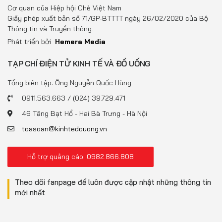
Đồ uống
Cơ quan của Hiệp hội Chè Việt Nam
Giấy phép xuất bản số 71/GP-BTTTT ngày 26/02/2020 của Bộ
Pháp luật
Thông tin và Truyền thông.
Phát triển bởi
Hemera Media
Khoa giáo
TẠP CHÍ ĐIỆN TỬ KINH TẾ VÀ ĐỒ UỐNG
Multimedia
Tổng biên tập: Ông Nguyễn Quốc Hùng
0911.563.663 / (024) 39.729.471
46 Tăng Bạt Hổ - Hai Bà Trưng - Hà Nội
toasoan@kinhtedouong.vn
Hỗ trợ quảng cáo: 0982.866.808
Theo dõi fanpage để luôn được cập nhật những thông tin
mới nhất