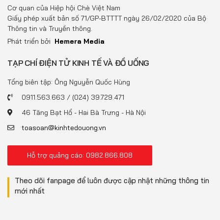
Đồ uống
Cơ quan của Hiệp hội Chè Việt Nam
Giấy phép xuất bản số 71/GP-BTTTT ngày 26/02/2020 của Bộ
Pháp luật
Thông tin và Truyền thông.
Phát triển bởi
Hemera Media
Khoa giáo
TẠP CHÍ ĐIỆN TỬ KINH TẾ VÀ ĐỒ UỐNG
Multimedia
Tổng biên tập: Ông Nguyễn Quốc Hùng
0911.563.663 / (024) 39.729.471
46 Tăng Bạt Hổ - Hai Bà Trưng - Hà Nội
toasoan@kinhtedouong.vn
Hỗ trợ quảng cáo: 0982.866.808
Theo dõi fanpage để luôn được cập nhật những thông tin
mới nhất