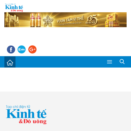
Sự kiện
Kinh tế - Tiêu dùng
Đời sống
Thị trường
Doanh nghiệp – Doanh nhân