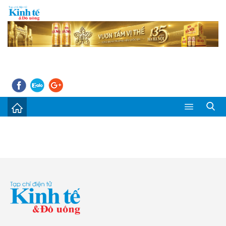
Sự kiện
Kinh tế - Tiêu dùng
Đời sống
Thị trường
Doanh nghiệp – Doanh nhân