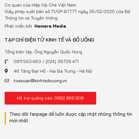
Đồ uống
Cơ quan của Hiệp hội Chè Việt Nam
Giấy phép xuất bản số 71/GP-BTTTT ngày 26/02/2020 của Bộ
Pháp luật
Thông tin và Truyền thông.
Phát triển bởi
Hemera Media
Khoa giáo
TẠP CHÍ ĐIỆN TỬ KINH TẾ VÀ ĐỒ UỐNG
Multimedia
Tổng biên tập: Ông Nguyễn Quốc Hùng
0911.563.663 / (024) 39.729.471
46 Tăng Bạt Hổ - Hai Bà Trưng - Hà Nội
toasoan@kinhtedouong.vn
Hỗ trợ quảng cáo: 0982.866.808
Theo dõi fanpage để luôn được cập nhật những thông tin
mới nhất