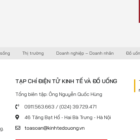
 sống
Thị trường
Doanh nghiệp – Doanh nhân
Đồ uố
TẠP CHÍ ĐIỆN TỬ KINH TẾ VÀ ĐỒ UỐNG
Tổng biên tập: Ông Nguyễn Quốc Hùng
0911.563.663 / (024) 39.729.471
46 Tăng Bạt Hổ - Hai Bà Trưng - Hà Nội
toasoan@kinhtedouong.vn
g.