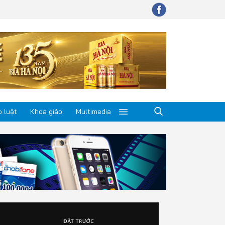
 luật
Khoa giáo
Multimedia
p luật
a giáo
timedia