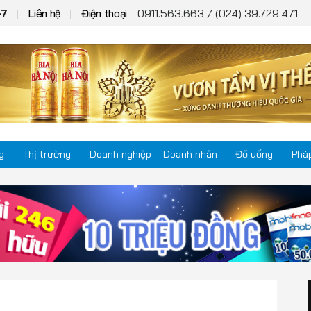
0911.563.663 / (024) 39.729.471
+7
Liên hệ
Điện thoại
g
Thị trường
Doanh nghiệp – Doanh nhân
Đồ uống
Pháp
Thị trường
Phá
Doanh nghiệp – Doanh nhân
Kho
Đồ uống
Mul