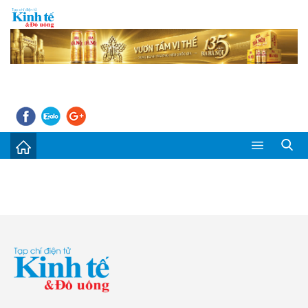
Sự kiện
Kinh tế - Tiêu dùng
Đời sống
Thị trường
Doanh nghiệp – Doanh nhân