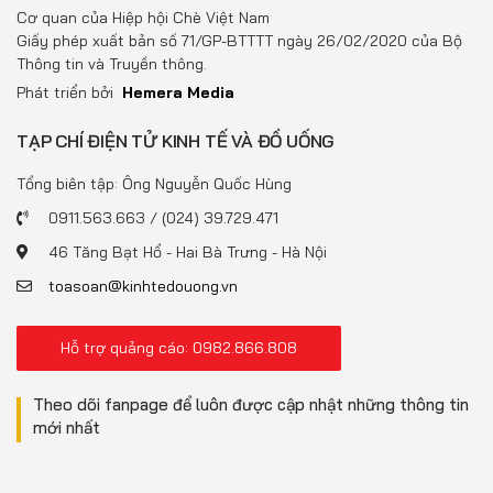
Đồ uống
Cơ quan của Hiệp hội Chè Việt Nam
Giấy phép xuất bản số 71/GP-BTTTT ngày 26/02/2020 của Bộ
Pháp luật
Thông tin và Truyền thông.
Phát triển bởi
Hemera Media
Khoa giáo
TẠP CHÍ ĐIỆN TỬ KINH TẾ VÀ ĐỒ UỐNG
Multimedia
Tổng biên tập: Ông Nguyễn Quốc Hùng
0911.563.663 / (024) 39.729.471
46 Tăng Bạt Hổ - Hai Bà Trưng - Hà Nội
toasoan@kinhtedouong.vn
Hỗ trợ quảng cáo: 0982.866.808
Theo dõi fanpage để luôn được cập nhật những thông tin
mới nhất