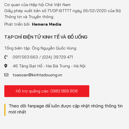
Đồ uống
Cơ quan của Hiệp hội Chè Việt Nam
Giấy phép xuất bản số 71/GP-BTTTT ngày 26/02/2020 của Bộ
Pháp luật
Thông tin và Truyền thông.
Phát triển bởi
Hemera Media
Khoa giáo
TẠP CHÍ ĐIỆN TỬ KINH TẾ VÀ ĐỒ UỐNG
Multimedia
Tổng biên tập: Ông Nguyễn Quốc Hùng
0911.563.663 / (024) 39.729.471
46 Tăng Bạt Hổ - Hai Bà Trưng - Hà Nội
toasoan@kinhtedouong.vn
Hỗ trợ quảng cáo: 0982.866.808
Theo dõi fanpage để luôn được cập nhật những thông tin
mới nhất