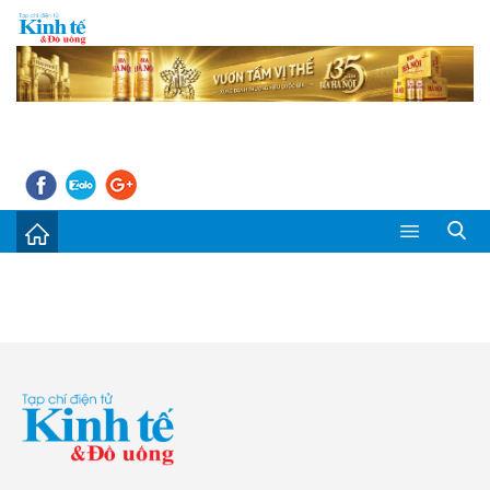
Sự kiện
Kinh tế - Tiêu dùng
Đời sống
Thị trường
Doanh nghiệp – Doanh nhân