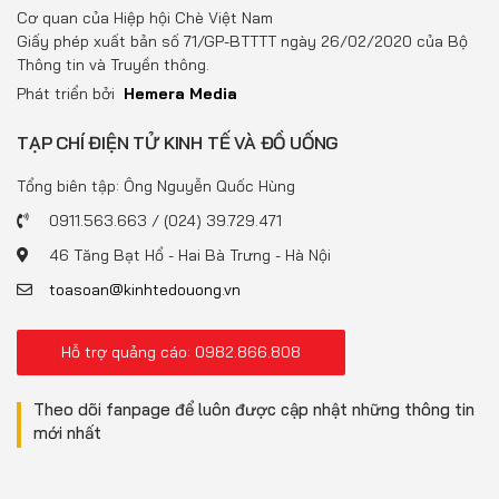
Đồ uống
Cơ quan của Hiệp hội Chè Việt Nam
Giấy phép xuất bản số 71/GP-BTTTT ngày 26/02/2020 của Bộ
Pháp luật
Thông tin và Truyền thông.
Phát triển bởi
Hemera Media
Khoa giáo
TẠP CHÍ ĐIỆN TỬ KINH TẾ VÀ ĐỒ UỐNG
Multimedia
Tổng biên tập: Ông Nguyễn Quốc Hùng
0911.563.663 / (024) 39.729.471
46 Tăng Bạt Hổ - Hai Bà Trưng - Hà Nội
toasoan@kinhtedouong.vn
Hỗ trợ quảng cáo: 0982.866.808
Theo dõi fanpage để luôn được cập nhật những thông tin
mới nhất