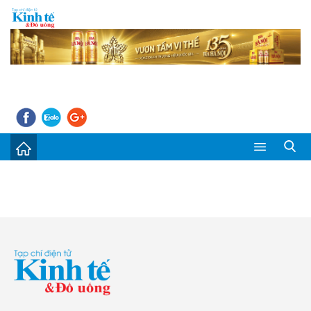
Sự kiện
Kinh tế - Tiêu dùng
Đời sống
Thị trường
Doanh nghiệp – Doanh nhân