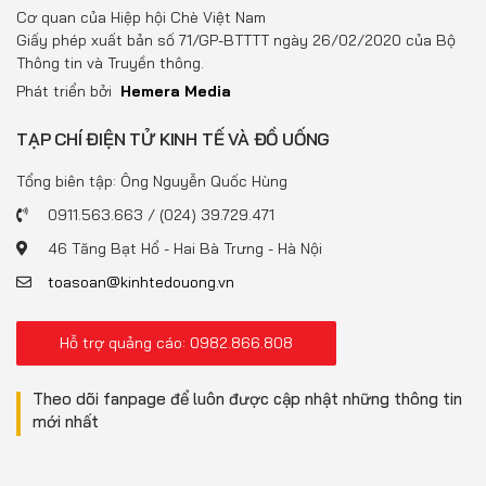
Đồ uống
Cơ quan của Hiệp hội Chè Việt Nam
Giấy phép xuất bản số 71/GP-BTTTT ngày 26/02/2020 của Bộ
Pháp luật
Thông tin và Truyền thông.
Phát triển bởi
Hemera Media
Khoa giáo
TẠP CHÍ ĐIỆN TỬ KINH TẾ VÀ ĐỒ UỐNG
Multimedia
Tổng biên tập: Ông Nguyễn Quốc Hùng
0911.563.663 / (024) 39.729.471
46 Tăng Bạt Hổ - Hai Bà Trưng - Hà Nội
toasoan@kinhtedouong.vn
Hỗ trợ quảng cáo: 0982.866.808
Theo dõi fanpage để luôn được cập nhật những thông tin
mới nhất