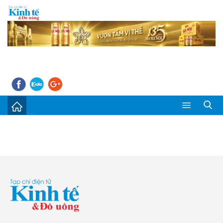
Sự kiện
Kinh tế - Tiêu dùng
Đời sống
Thị trường
Doanh nghiệp – Doanh nhân