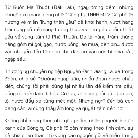
Từ Buôn Ma Thuột (Đắk Lắk), ngay trong đêm, những
chuyến xe mang dòng chữ “Công ty TNHH MTV Cà phê 15
hướng về miền Trung thân yêu” đã khởi hành, vượt hàng
trăm cây số để mang lương thực và nhu yếu phẩm thiết
yếu về vùng tâm lũ Phú Thuận. Đó là hàng trăm thùng
hàng gồm mì gói, gạo, nước uống, áo mưa, đèn pin... được
vận chuyển đến tận các khu dân cư vẫn còn bị chia cắt,
ngập sâu.
Thượng úy chuyên nghiệp Nguyễn Đình Giang, lái xe trong
đoàn, chia sẻ: “Đường ngập sâu, nhiều đoạn nước chảy
xiết, chúng tôi phải dừng lại nhiều lần để kiểm tra cầu,
cống rồi mới dám đi tiếp. Có lúc, anh em phải bật đèn pin,
lội nước đẩy xe từng mét một. Nhưng nghĩ đến bà con
đang cần, ai cũng thấy ấm lòng và quyết tâm đến nơi.”
Không chỉ mang theo nhu yếu phẩm, những người lính áo
xanh của Công ty Cà phê 15 còn mang theo tình cảm, sự
sẻ chia chân thành từ vùng cao nguyên gửi về miền Trung