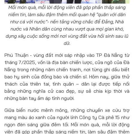
Mỗi món quà, mỗi lời động viên đã góp phần thắp sáng
niềm tin, làm sâu đậm thêm mối quan hệ “quân với dân
như cá với nước”- nền tảng vững chắc để Đảng, Nhà
nước và Nhân dân cùng nhau vượt qua mọi gian khó,
dựng xây cuộc sống mới nơi vùng đất vừa hồi sinh sau lũ
dữ.
Phú Thuận - vùng đất mới sáp nhập vào TP Đà Nẵng từ
tháng 7/2025, vốn là địa bàn chiến lược, cửa ngõ của Đà
Nẵng trong những năm chiến tranh, nơi từng ghi dấu biết
bao hy sinh của đồng bào và chiến sĩ. Hôm nay, giữa thử
thách của thiên tai, tình quân – dân lại được tiếp nối
bằng những nghĩa cử cao đẹp, sự sẻ chia kịp thời và
những bàn tay ấm áp tình người.
Giữa biển nước mênh mông, những chuyến xe cứu trợ
mang màu áo xanh của người lính Công ty Cà phê 15 như
ngọn đèn sáng giữa đêm tối. Mỗi món quà, mỗi lời động
viên đã góp phần thắp sáng niềm tin, làm sâu đậm thêm