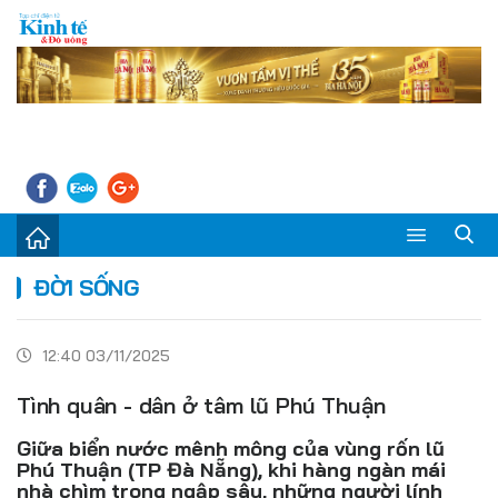
Sự kiện
ĐỜI SỐNG
Kinh tế - Tiêu dùng
12:40 03/11/2025
Đời sống
Tình quân - dân ở tâm lũ Phú Thuận
Thị trường
Giữa biển nước mênh mông của vùng rốn lũ
Doanh nghiệp – Doanh nhân
Phú Thuận (TP Đà Nẵng), khi hàng ngàn mái
nhà chìm trong ngập sâu, những người lính