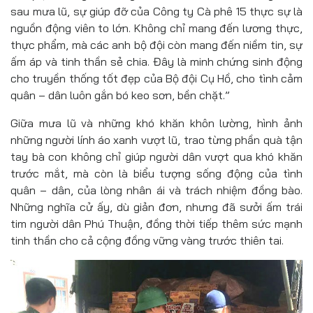
sau mưa lũ, sự giúp đỡ của Công ty Cà phê 15 thực sự là
nguồn động viên to lớn. Không chỉ mang đến lương thực,
thực phẩm, mà các anh bộ đội còn mang đến niềm tin, sự
ấm áp và tinh thần sẻ chia. Đây là minh chứng sinh động
cho truyền thống tốt đẹp của Bộ đội Cụ Hồ, cho tình cảm
quân – dân luôn gắn bó keo sơn, bền chặt.”
Giữa mưa lũ và những khó khăn khôn lường, hình ảnh
những người lính áo xanh vượt lũ, trao từng phần quà tận
tay bà con không chỉ giúp người dân vượt qua khó khăn
trước mắt, mà còn là biểu tượng sống động của tình
quân – dân, của lòng nhân ái và trách nhiệm đồng bào.
Những nghĩa cử ấy, dù giản đơn, nhưng đã sưởi ấm trái
tim người dân Phú Thuận, đồng thời tiếp thêm sức mạnh
tinh thần cho cả cộng đồng vững vàng trước thiên tai.