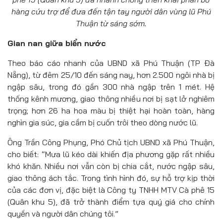
hàng cứu trợ để đưa đến tận tay người dân vùng lũ Phú
Thuận từ sáng sớm.
Gian nan giữa biển nước
Theo báo cáo nhanh của UBND xã Phú Thuận (TP Đà
Nẵng), từ đêm 25/10 đến sáng nay, hơn 2.500 ngôi nhà bị
ngập sâu, trong đó gần 300 nhà ngập trên 1 mét. Hệ
thống kênh mương, giao thông nhiều nơi bị sạt lở nghiêm
trọng; hơn 26 ha hoa màu bị thiệt hại hoàn toàn, hàng
nghìn gia súc, gia cầm bị cuốn trôi theo dòng nước lũ.
Ông Trần Công Phụng, Phó Chủ tịch UBND xã Phú Thuận,
cho biết: “Mưa lũ kéo dài khiến địa phương gặp rất nhiều
khó khăn. Nhiều nơi vẫn còn bị chia cắt, nước ngập sâu,
giao thông ách tắc. Trong tình hình đó, sự hỗ trợ kịp thời
của các đơn vị, đặc biệt là Công ty TNHH MTV Cà phê 15
(Quân khu 5), đã trở thành điểm tựa quý giá cho chính
quyền và người dân chúng tôi.”