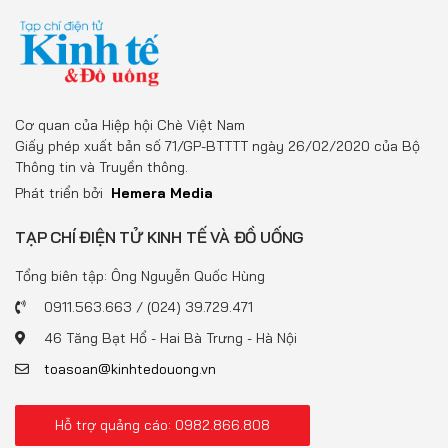
Cơ quan của Hiệp hội Chè Việt Nam
Giấy phép xuất bản số 71/GP-BTTTT ngày 26/02/2020 của Bộ
Thông tin và Truyền thông.
Phát triển bởi
Hemera Media
TẠP CHÍ ĐIỆN TỬ KINH TẾ VÀ ĐỒ UỐNG
Tổng biên tập: Ông Nguyễn Quốc Hùng
0911.563.663 / (024) 39.729.471
46 Tăng Bạt Hổ - Hai Bà Trưng - Hà Nội
toasoan@kinhtedouong.vn
Hỗ trợ quảng cáo: 0982.866.808