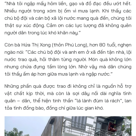
“Nhà tôi ngập mấy hôm liền, gạo và đồ đạc đều ướt hết.
Nhiều người trong xóm bị ốm vì mưa lạnh. Khi thấy các
chú bộ đội và cán bộ xã lội nước mang quà đến, chúng tôi
thật sự xúc động. Cảm ơn các lực lượng đã không quên
người dân trong lúc khó khăn này.”
Còn bà Hứa Thị Xong (thôn Phú Long), hơn 80 tuổi, nghẹn
ngào nói: “Các chú bộ đội và anh em ở xã đến tận nhà, lội
nước trao quà, hỏi thăm từng người. Món quà không lớn
nhưng chứa đựng tấm lòng lớn. Nhờ vậy mà dân chúng
tôi thấy ấm áp hơn giữa mưa lạnh và ngập nước.”
Những phần quà được trao đi không chỉ là nguồn hỗ trợ
vật chất kịp thời, mà còn là sợi dây nối dài nghĩa tình
quân – dân, thể hiện tinh thần “lá lành đùm lá rách”, lan
tỏa tình đồng bào, đồng chí giữa lúc gian khó.