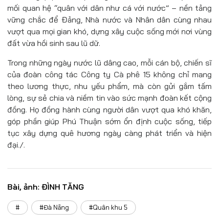
mối quan hệ “quân với dân như cá với nước” – nền tảng
vững chắc để Đảng, Nhà nước và Nhân dân cùng nhau
vượt qua mọi gian khó, dựng xây cuộc sống mới nơi vùng
đất vừa hồi sinh sau lũ dữ.
Trong những ngày nước lũ dâng cao, mỗi cán bộ, chiến sĩ
của đoàn công tác Công ty Cà phê 15 không chỉ mang
theo lương thực, nhu yếu phẩm, mà còn gửi gắm tấm
lòng, sự sẻ chia và niềm tin vào sức mạnh đoàn kết cộng
đồng. Họ đồng hành cùng người dân vượt qua khó khăn,
góp phần giúp Phú Thuận sớm ổn định cuộc sống, tiếp
tục xây dựng quê hương ngày càng phát triển và hiện
đại./.
Bài, ảnh: ĐÌNH TĂNG
#
#Đà Nẵng
#Quân khu 5