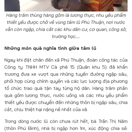
Hàng trăm thùng hàng gồm là lương thực, nhu yếu phẩm
thiết yếu được chở về vùng tâm lũ Phú Thuận, nơi nước
vẫn còn ngập, chia cắt các khu dân cư, cơ quan, công sở,
trường học….
Những món quà nghĩa tình giữa tâm lũ
Ngay khi đặt chân đến xã Phú Thuận, đoàn công tác của
Công ty TNHH MTV Cà phê 15 (Quân khu 5) đã khẩn
trương đưa xe vượt qua những tuyến đường ngập sâu,
phối hợp cùng chính quyền và các lực lượng địa phương
tổ chức trao quà tận tay từng hộ dân. Hàng trăm phần
quà gồm lương thực, nước uống và các nhu yếu phẩm
thiết yếu được chuyển đến những thôn bị ngập sâu, chia
cắt, chịu thiệt hại nặng nề nhất của xã.
Trong dòng nước lũ còn chưa rút hết, bà Trần Thị Năm
(thôn Phú Bình), nhà bị ngập hơn 1m, xúc động chia sẻ: