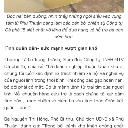
Dọc hai bên đường, nhìn thấy những ngôi siêu vẹo vùng
tâm lũ Phú Thuận càng làm các cán bộ, chiến sỹ Công ty
Cà phê 15 siết chặt vô lăng để đưa hàng về hỗ trợ bà con
sớm hơn.
Tình quân dân- sức mạnh vượt gian khó
Thượng tá Lê Trung Thành, Giám đốc Công ty TNHH MTV
Cà phê 15, chia sẻ: “Là doanh nghiệp thuộc Quân khu 5,
chúng tôi luôn xác định rõ trách nhiệm xã hội và nghĩa vụ
của người lính trong thời bình. Khi đồng bào gặp hoạn nạn,
bộ đội phải có mặt. Đó là mệnh lệnh từ trái tim của người
lính. Mỗi chuyến hàng cứu trợ là cách chúng tôi gửi gắm
tình cảm, trách nhiệm và niềm tin vào tinh thần đoàn kết
quân – dân.”
Bà Nguyễn Thị Hồng, Phó Bí thư, Chủ tịch UBND xã Phú
Thuận, đánh giá: “Trong bối cảnh khó khăn chồng chất