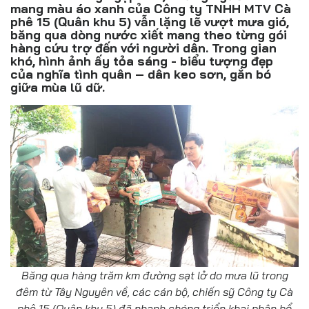
Đồ uống
mang màu áo xanh của Công ty TNHH MTV Cà
phê 15 (Quân khu 5) vẫn lặng lẽ vượt mưa gió,
băng qua dòng nước xiết mang theo từng gói
Pháp luật
hàng cứu trợ đến với người dân. Trong gian
khó, hình ảnh ấy tỏa sáng - biểu tượng đẹp
Khoa giáo
của nghĩa tình quân – dân keo sơn, gắn bó
giữa mùa lũ dữ.
Multimedia
Băng qua hàng trăm km đường sạt lở do mưa lũ trong
đêm từ Tây Nguyên về, các cán bộ, chiến sỹ Công ty Cà
phê 15 (Quân khu 5) đã nhanh chóng triển khai phân bổ