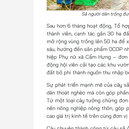
Sả người dân trồng đư
Sau hơn 6 tháng hoạt động, Tổ hợ
thành viên, canh tác gần 30 ha đấ
mở rộng vùng trồng lên 50 ha để x
sâu, hướng đến sản phẩm OCOP như 
hiệp Phụ nữ xã Cẩm Hưng – đơn v
động hội viên cải tạo các khu vườ
đất bỏ phí thành nguồn thu nhập b
Sự phát triển mạnh mẽ của cây s
dân thoát nghèo mà còn góp phần 
Từ một loại cây tưởng chừng đơn 
nền nông nghiệp nông thôn, góp p
cao giá trị kinh tế trên cùng đơn vị 
Câu chuyện thành công từ cây sả 