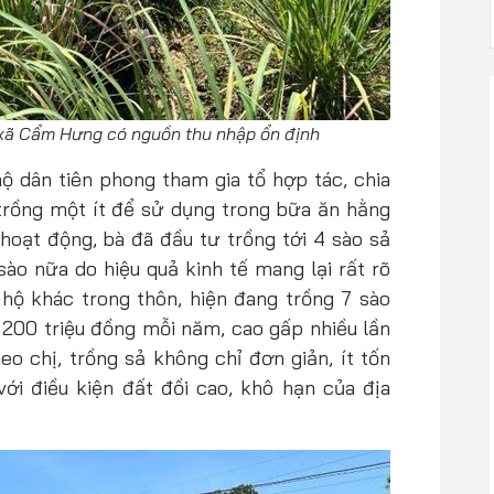
 xã Cẩm Hưng có nguồn thu nhập ổn định
ộ dân tiên phong tham gia tổ hợp tác, chia
 trồng một ít để sử dụng trong bữa ăn hằng
 hoạt động, bà đã đầu tư trồng tới 4 sào sả
ào nữa do hiệu quả kinh tế mang lại rất rõ
hộ khác trong thôn, hiện đang trồng 7 sào
200 triệu đồng mỗi năm, cao gấp nhiều lần
eo chị, trồng sả không chỉ đơn giản, ít tốn
i điều kiện đất đồi cao, khô hạn của địa