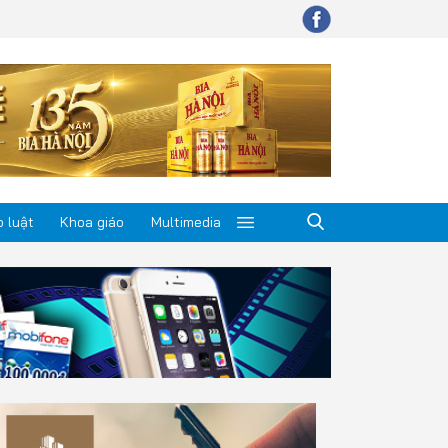
 luật
Khoa giáo
Multimedia
p luật
a giáo
timedia