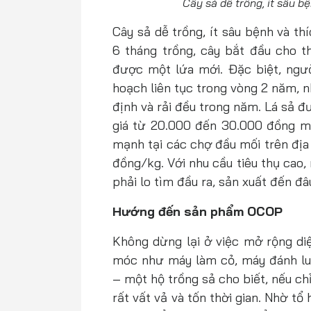
Cây sả dễ trồng, ít sâu bệ
Cây sả dễ trồng, ít sâu bệnh và th
6 tháng trồng, cây bắt đầu cho t
được một lứa mới. Đặc biệt, ngườ
hoạch liên tục trong vòng 2 năm, 
định và rải đều trong năm. Lá sả đ
giá từ 20.000 đến 30.000 đồng mỗi
mạnh tại các chợ đầu mối trên địa
đồng/kg. Với nhu cầu tiêu thụ cao
phải lo tìm đầu ra, sản xuất đến đ
Hướng đến sản phẩm OCOP
Không dừng lại ở việc mở rộng di
móc như máy làm cỏ, máy đánh lu
– một hộ trồng sả cho biết, nếu ch
rất vất vả và tốn thời gian. Nhờ tổ 