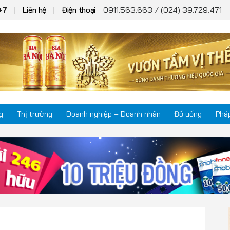
0911.563.663 / (024) 39.729.471
+7
Liên hệ
Điện thoại
g
Thị trường
Doanh nghiệp – Doanh nhân
Đồ uống
Pháp
Thị trường
Phá
Doanh nghiệp – Doanh nhân
Kho
Đồ uống
Mul