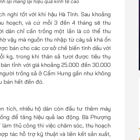
nh lại mang lại hiệu quả kinh tế cao
ích nghi tốt với khí hậu Hà Tĩnh. Sau khoảng
hu hoạch, và cứ mỗi 3 đến 4 tháng sẽ thu
i dân chỉ cần trồng một lần là có thể thu
nhờ vậy mà nguồn thu nhập từ cây sả khá ổn
ược bán cho các cơ sở chế biến tinh dầu với
 kg, trong khi thân sả tươi được tiêu thụ
 bàn tỉnh với giá khoảng 25.000 đến 30.000
, người trồng sả ở Cẩm Hưng gần như không
âu bán hết đến đó.
ện tích, nhiều hộ dân còn đầu tư thêm máy
ống để tăng hiệu quả lao động. Bà Phượng
ỉ làm thủ công thì việc chăm sóc, thu hoạch
hợp tác hỗ trợ kỹ thuật và liên kết sản xuất,