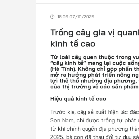
18:06 07/10/2025
Trồng cây gia vị quan
kinh tế cao
Từ loài cây quen thuộc trong v
“cây kinh tế” mang lại cuộc số
(Hà Tĩnh). Không chỉ góp phần t
mở ra hướng phát triển nông ng
lợi thế thổ nhưỡng địa phương,
của thị trường về các sản phẩm 
Hiệu quả kinh tế cao
Trước kia, cây sả xuất hiện lác đ
Sơn Nam, chỉ được trồng tự phát đ
từ khi chính quyền địa phương thà
2025, bà con đã thay đổi tư duy s