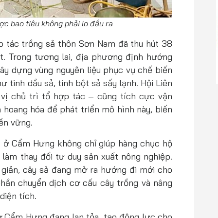
ợc bao tiêu không phải lo đầu ra
p tác trồng sả thôn Sơn Nam đã thu hút 38
t. Trong tương lai, địa phương định hướng
ây dựng vùng nguyên liệu phục vụ chế biến
tinh dầu sả, tinh bột sả sấy lạnh. Hội Liên
ị chủ trì tổ hợp tác – cũng tích cực vận
n hoang hóa để phát triển mô hình này, biến
ền vững.
ả ở Cẩm Hưng không chỉ giúp hàng chục hộ
làm thay đổi tư duy sản xuất nông nghiệp.
giản, cây sả đang mở ra hướng đi mới cho
hần chuyển dịch cơ cấu cây trồng và nâng
diện tích.
ở Cẩm Hưng đang lan tỏa, tạo động lực cho